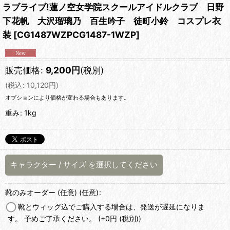
ラブライブ!蓮ノ空女学院スクールアイドルクラブ 日野
下花帆 大沢瑠璃乃 百生吟子 徒町小鈴 コスプレ衣
装
[
CG1487WZPCG1487-1WZP
]
販売価格
:
9,200
円
(税別)
(
税込
:
10,120
円
)
オプションにより価格が変わる場合もあります。
重み
:
1kg
キャラクター
/
サイズ
を選択してください
靴のみオーダー (任意)
(任意)
:
靴とウィッグ込でご購入する場合は、発送が遅延になりま
す。 予めご了承ください。
(+0
円
(税別)
)