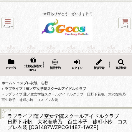
ご来店ありがとうございます(^_^)
メニュー
カート
清倉処理(最大
カテゴリ
新品予約
ログイン
新規登録
商品検索
50％）
ホーム
>
コスプレ衣装 ら行
>
ラブライブ！蓮ノ空女学院スクールアイドルクラブ
>
ラブライブ!蓮ノ空女学院スクールアイドルクラブ 日野下花帆 大沢瑠璃乃
百生吟子 徒町小鈴 コスプレ衣装
ラブライブ!蓮ノ空女学院スクールアイドルクラブ
日野下花帆 大沢瑠璃乃 百生吟子 徒町小鈴 コス
プレ衣装
[
CG1487WZPCG1487-1WZP
]