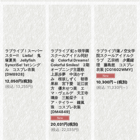
ラブライブ！スーパー
ラブライブ 虹ヶ咲学園
ラブライブ!蓮ノ空女学
スター!! Liella! 鬼
スクールアイドル同好
院スクールアイドルク
塚夏美 Jellyfish
会 Colorful Dreams!
ラブ 乙宗梢 夕霧綴
5yncri5e! 1stシング
Colorful Smiles! 2期
理 藤島慈 コスプレ
ル コスプレ衣装
オープニング主題歌
衣装
[
CG1602WMY
]
[
DM8928
]
上原歩夢 中須かす
み 桜坂しずく 朝香
12,050
円
(税別)
10,300
円
～
(税別)
果林 宮下愛 近江彼
(
税込
:
13,255
円
)
(
税込
:
11,330
円
～
)
方 優木せつ菜 エ
マ・ヴェルデ 天王寺
璃奈 三船栞子 ミ
ア・テイラー 鐘嵐
珠 コスプレ衣装
[
DM4849
]
20,031
円
(税別)
(
税込
:
22,035
円
)