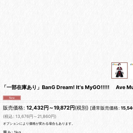
「一部在庫あり」BanG Dream! It's MyGO!!!!! A
販売価格
:
12,432
円
～19,872
円
(税別)
[
通常販売価格
:
15,54
(
税込
:
13,676
円
～21,860
円
)
オプションにより価格が変わる場合もあります。
重み
:
1kg