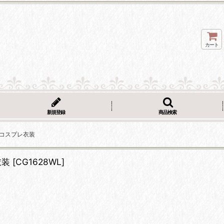
カート
新規登録
商品検索
葉睦 コスプレ衣装
衣装
[
CG1628WL
]