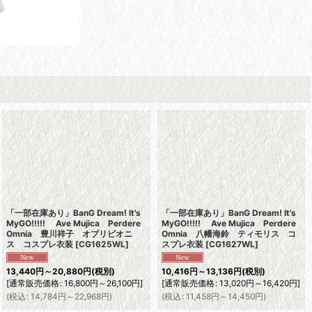
「一部在庫あり」BanG Dream! It's
「一部在庫あり」BanG Dream! It's
MyGO!!!!! Ave Mujica Perdere
MyGO!!!!! Ave Mujica Perdere
Omnia 豊川祥子 オブリビオニ
Omnia 八幡海鈴 ティモリス コ
ス コスプレ衣装
[
CG1625WL
]
スプレ衣装
[
CG1627WL
]
13,440
円
～20,880
円
(税別)
10,416
円
～13,136
円
(税別)
[
通常販売価格
:
16,800
円
～26,100
円
]
[
通常販売価格
:
13,020
円
～16,420
円
]
(
税込
:
14,784
円
～22,968
円
)
(
税込
:
11,458
円
～14,450
円
)