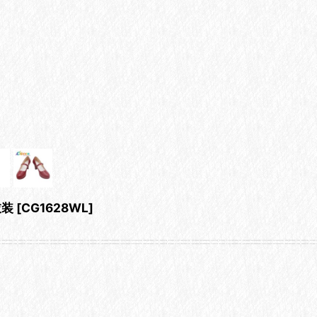
衣装
[
CG1628WL
]