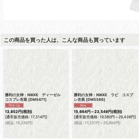
この商品を買った人は、こんな商品も買っています
勝利の女神：NIKKE ディーゼル
勝利の女神：NIKKE ラピ コスプ
コスプレ衣装
[
DM5471
]
レ衣装
[
DM5566
]
13,852
円
(税別)
15,664
円
～23,549
円
(税別)
[
通常販売価格
:
17,314
円
]
[
通常販売価格
:
19,580
円
～29,436
円
]
(
税込
:
15,238
円
)
(
税込
:
17,231
円
～25,904
円
)