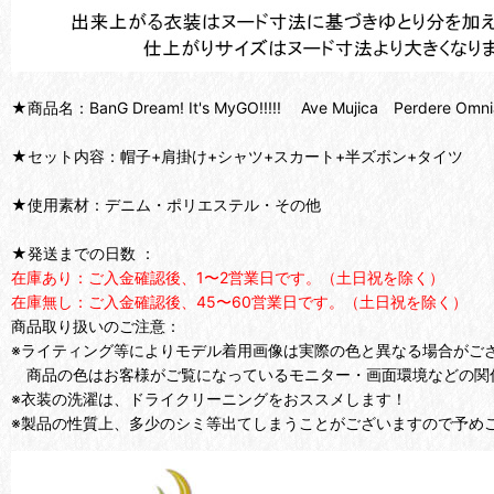
★商品名：BanG Dream! It's MyGO!!!!! Ave Mujica Per
★セット内容：帽子+肩掛け+シャツ+スカート+半ズボン+タイツ
★使用素材：デニム・ポリエステル・その他
★発送までの日数 ：
在庫あり：ご入金確認後、1〜2営業日です。（土日祝を除く）
在庫無し：ご入金確認後、45〜60営業日です。（土日祝を除く）
商品取り扱いのご注意：
※ライティング等によりモデル着用画像は実際の色と異なる場合がご
商品の色はお客様がご覧になっているモニター・画面環境などの関
※衣装の洗濯は、ドライクリーニングをおススメします！
※製品の性質上、多少のシミ等出てしまうことがございますので予め