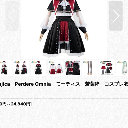
ve Mujica Perdere Omnia モーティス 若葉睦 コスプレ
0
円
～24,840
円
]