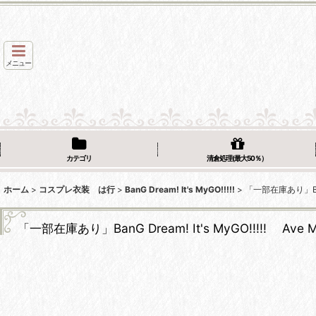
メニュー
カテゴリ
清倉処理(最大50％）
ホーム
>
コスプレ衣装 は行
>
BanG Dream! It's MyGO!!!!!
>
「一部在庫あり」BanG
「一部在庫あり」BanG Dream! It's MyGO!!!!! A