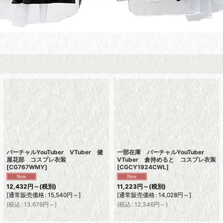
バーチャルYouTuber VTuber 健
一部在庫 バーチャルYouTuber
屋花那 コスプレ衣装
VTuber 倉持めると コスプレ衣装
[
CG767WMY
]
[
CGCY1924CWL
]
12,432
円
～
(税別)
11,223
円
～
(税別)
[
通常販売価格
:
15,540
円
～
]
[
通常販売価格
:
14,028
円
～
]
(
税込
:
13,676
円
～
)
(
税込
:
12,346
円
～
)