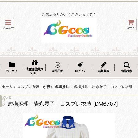
ご来店ありがとうございます(^_^)
メニュー
カート
清倉処理(最大
カテゴリ
新品予約
ログイン
新規登録
商品検索
50％）
ホーム
>
コスプレ衣装 か行
>
虚構推理
>
虚構推理 岩永琴子 コスプレ衣装
虚構推理 岩永琴子 コスプレ衣装
[
DM6707
]