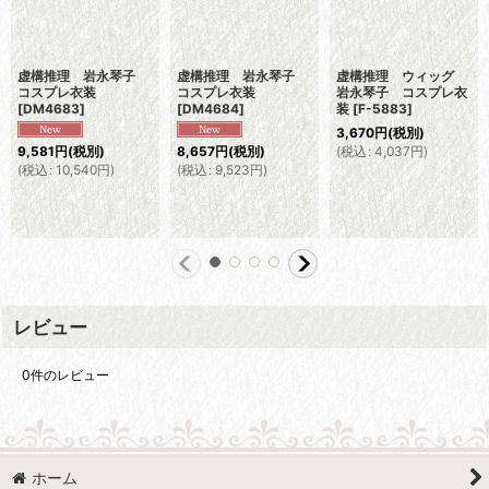
虚構推理 岩永琴子
虚構推理 岩永琴子
虚構推理 ウィッグ
コスプレ衣装
コスプレ衣装
岩永琴子 コスプレ衣
[
DM4683
]
[
DM4684
]
装
[
F-5883
]
3,670
円
(税別)
(
税込
:
4,037
円
)
9,581
円
(税別)
8,657
円
(税別)
(
税込
:
10,540
円
)
(
税込
:
9,523
円
)
レビュー
0
件のレビュー
ホーム