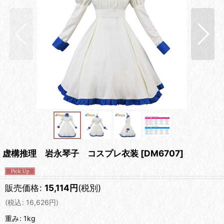
虚構推理 岩永琴子 コスプレ衣装
[
DM6707
]
販売価格
:
15,114
円
(税別)
(
税込
:
16,626
円
)
重み
:
1kg