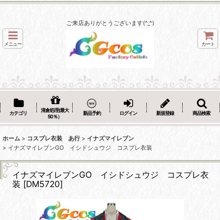
ご来店ありがとうございます(^_^)
メニュー
カート
清倉処理(最大
カテゴリ
新品予約
ログイン
新規登録
商品検索
50％）
ホーム
>
コスプレ衣装 あ行
>
イナズマイレブン
>
イナズマイレブンGO イシドシュウジ コスプレ衣装
イナズマイレブンGO イシドシュウジ コスプレ衣
装
[
DM5720
]