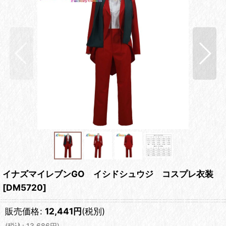
イナズマイレブンGO イシドシュウジ コスプレ衣装
[
DM5720
]
販売価格
:
12,441
円
(税別)
(
税込
:
13,686
円
)