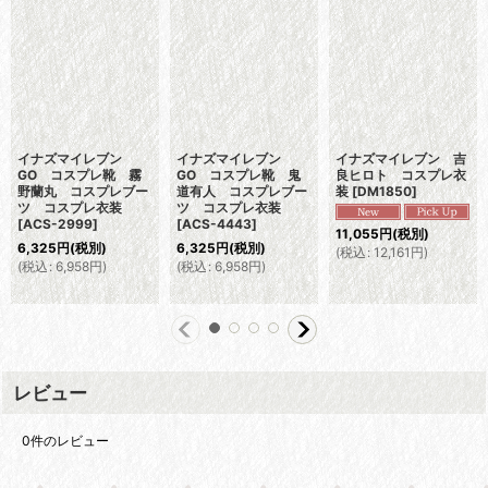
イナズマイレブン
イナズマイレブン
イナズマイレブン 吉
GO コスプレ靴 霧
GO コスプレ靴 鬼
良ヒロト コスプレ衣
野蘭丸 コスプレブー
道有人 コスプレブー
装
[
DM1850
]
ツ コスプレ衣装
ツ コスプレ衣装
[
ACS-2999
]
[
ACS-4443
]
11,055
円
(税別)
6,325
円
(税別)
6,325
円
(税別)
(
税込
:
12,161
円
)
(
税込
:
6,958
円
)
(
税込
:
6,958
円
)
レビュー
0
件のレビュー