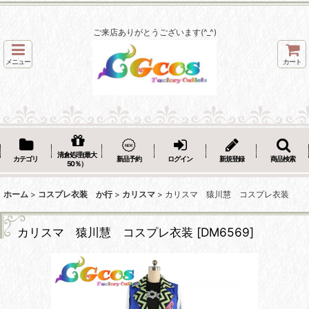
ご来店ありがとうございます(^_^)
メニュー
カート
清倉処理(最大
カテゴリ
新品予約
ログイン
新規登録
商品検索
50％）
ホーム
>
コスプレ衣装 か行
>
カリスマ
>
カリスマ 猿川慧 コスプレ衣装
カリスマ 猿川慧 コスプレ衣装
[
DM6569
]