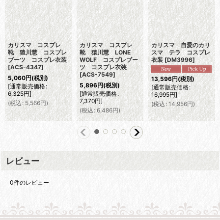
カリスマ コスプレ
カリスマ コスプレ
カリスマ 自愛のカリ
靴 猿川慧 コスプレ
靴 猿川慧 LONE
スマ テラ コスプレ
ブーツ コスプレ衣装
WOLF コスプレブー
衣装
[
DM3996
]
[
ACS-4347
]
ツ コスプレ衣装
[
ACS-7549
]
5,060
円
(税別)
13,596
円
(税別)
5,896
円
(税別)
[
通常販売価格
:
[
通常販売価格
:
6,325
円
]
[
通常販売価格
:
16,995
円
]
7,370
円
]
(
税込
:
5,566
円
)
(
税込
:
14,956
円
)
(
税込
:
6,486
円
)
レビュー
0
件のレビュー