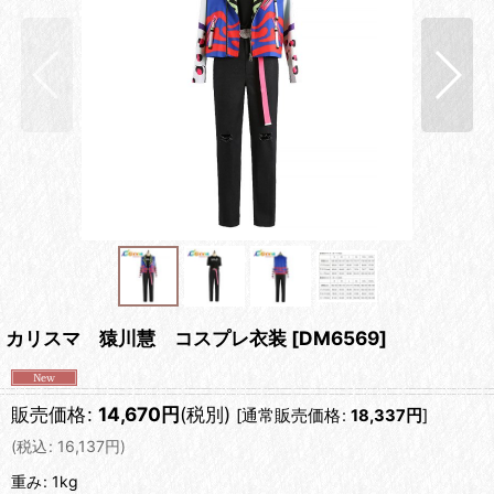
カリスマ 猿川慧 コスプレ衣装
[
DM6569
]
販売価格
:
14,670
円
(税別)
[
通常販売価格
:
18,337
円
]
(
税込
:
16,137
円
)
重み
:
1kg