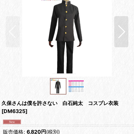
久保さんは僕を許さない 白石純太 コスプレ衣装
[
DM6325
]
販売価格
:
6,820
円
(税別)