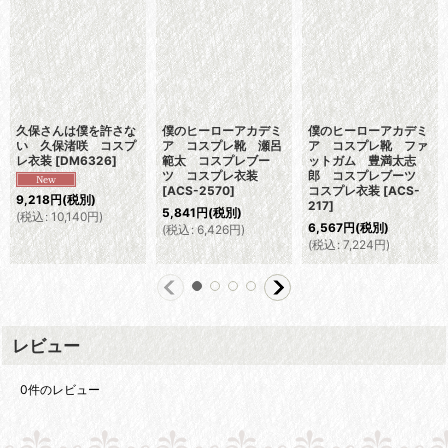
久保さんは僕を許さな
僕のヒーローアカデミ
僕のヒーローアカデミ
い 久保渚咲 コスプ
ア コスプレ靴 瀬呂
ア コスプレ靴 ファ
レ衣装
[
DM6326
]
範太 コスプレブー
ットガム 豊満太志
ツ コスプレ衣装
郎 コスプレブーツ
[
ACS-2570
]
コスプレ衣装
[
ACS-
9,218
円
(税別)
217
]
5,841
円
(税別)
(
税込
:
10,140
円
)
6,567
円
(税別)
(
税込
:
6,426
円
)
(
税込
:
7,224
円
)
レビュー
0
件のレビュー