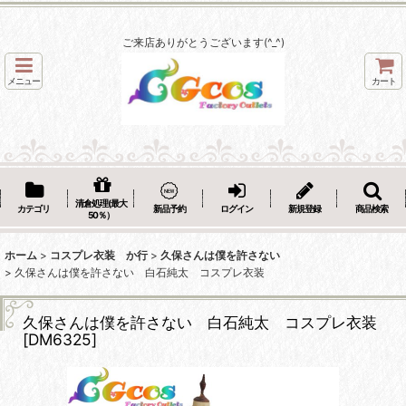
ご来店ありがとうございます(^_^)
メニュー
カート
清倉処理(最大
カテゴリ
新品予約
ログイン
新規登録
商品検索
50％）
ホーム
>
コスプレ衣装 か行
>
久保さんは僕を許さない
>
久保さんは僕を許さない 白石純太 コスプレ衣装
久保さんは僕を許さない 白石純太 コスプレ衣装
[
DM6325
]