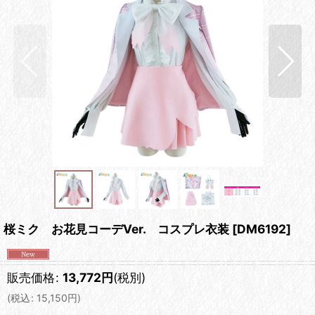
桜ミク お花見コーデVer. コスプレ衣装
[
DM6192
]
販売価格
:
13,772
円
(税別)
(
税込
:
15,150
円
)