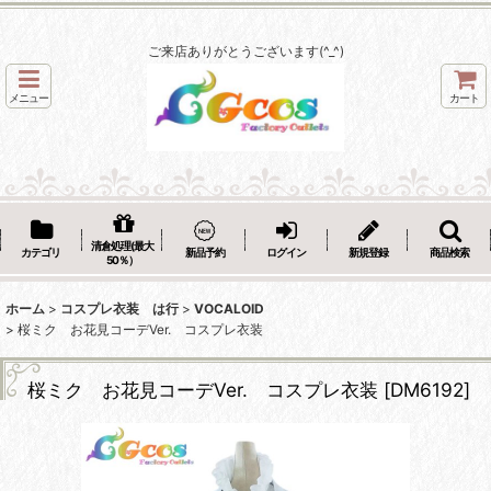
ご来店ありがとうございます(^_^)
メニュー
カート
清倉処理(最大
カテゴリ
新品予約
ログイン
新規登録
商品検索
50％）
ホーム
>
コスプレ衣装 は行
>
VOCALOID
>
桜ミク お花見コーデVer. コスプレ衣装
桜ミク お花見コーデVer. コスプレ衣装
[
DM6192
]