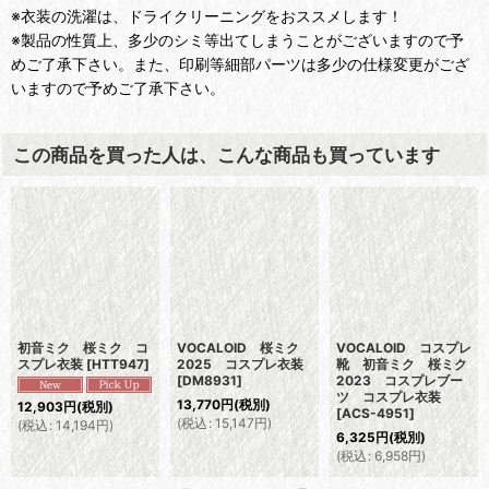
※衣装の洗濯は、ドライクリーニングをおススメします！
※製品の性質上、多少のシミ等出てしまうことがございますので予
めご了承下さい。また、印刷等細部パーツは多少の仕様変更がござ
いますので予めご了承下さい。
この商品を買った人は、こんな商品も買っています
初音ミク 桜ミク コ
VOCALOID 桜ミク
VOCALOID コスプレ
スプレ衣装
[
HTT947
]
2025 コスプレ衣装
靴 初音ミク 桜ミク
[
DM8931
]
2023 コスプレブー
ツ コスプレ衣装
13,770
円
(税別)
12,903
円
(税別)
[
ACS-4951
]
(
税込
:
15,147
円
)
(
税込
:
14,194
円
)
6,325
円
(税別)
(
税込
:
6,958
円
)