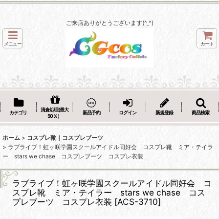
ご来店ありがとうございます(^_^)
メニュー
カート
清倉処理(最大
カテゴリ
新品予約
ログイン
新規登録
商品検索
50％）
ホーム
>
コスプレ靴｜コスプレブーツ
>
ラブライブ！虹ヶ咲学園スクールアイドル同好会 コスプレ靴 ミア・テイラ
ー stars we chase コスプレブーツ コスプレ衣装
ラブライブ！虹ヶ咲学園スクールアイドル同好会 コ
スプレ靴 ミア・テイラー stars we chase コス
プレブーツ コスプレ衣装
[
ACS-3710
]