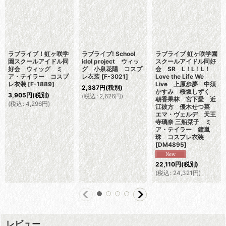
ラブライブ！虹ヶ咲学
ラブライブ! School
ラブライブ 虹ヶ咲学園
園スクールアイドル同
idol project ウィッ
スクールアイドル同好
好会 ウィッグ ミ
グ 小泉花陽 コスプ
会 SR L！L！L！
ア・テイラー コスプ
レ衣装
[
F-3021
]
Love the Life We
レ衣装
[
F-1889
]
Live 上原歩夢 中須
2,387
円
(税別)
かすみ 桜坂しずく
3,905
円
(税別)
(
税込
:
2,626
円
)
朝香果林 宮下愛 近
(
税込
:
4,296
円
)
江彼方 優木せつ菜
エマ・ヴェルデ 天王
寺璃奈 三船栞子 ミ
ア・テイラー 鐘嵐
珠 コスプレ衣装
[
DM4895
]
22,110
円
(税別)
(
税込
:
24,321
円
)
レビュー