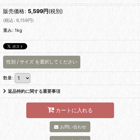
販売価格
:
5,599
円
(税別)
(
税込
:
6,159
円
)
重み
:
1kg
性別
/
サイズ
を選択してください
数量
:
返品特約に関する重要事項
カートに入れる
お問い合わせ