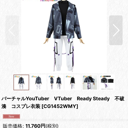
バーチャルYouTuber VTuber Ready Steady 不破
湊 コスプレ衣装
[
CG1452WMY
]
販売価格
:
11,760
円
(税別)