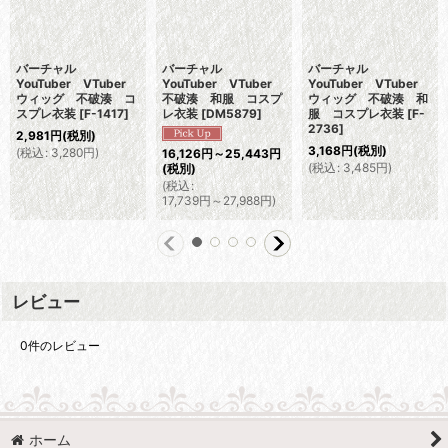
バーチャル
バーチャル
バーチャル
YouTuber VTuber
YouTuber VTuber
YouTuber VTuber
ウィッグ 不破湊 コ
不破湊 和服 コスプ
ウィッグ 不破湊 和
スプレ衣装
[
F-1417
]
レ衣装
[
DM5879
]
服 コスプレ衣装
[
F-
2736
]
2,981
円
(税別)
3,168
円
(税別)
(
税込
:
3,280
円
)
16,126
円
～25,443
円
(
税込
:
3,485
円
)
(税別)
(
税込
:
17,739
円
～27,988
円
)
レビュー
0
件のレビュー
ホーム