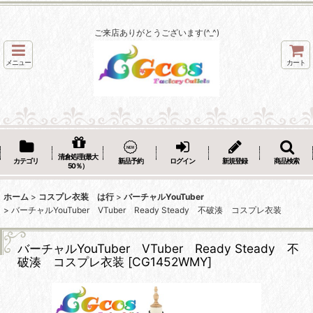
ご来店ありがとうございます(^_^)
メニュー
カート
清倉処理(最大
カテゴリ
新品予約
ログイン
新規登録
商品検索
50％）
ホーム
>
コスプレ衣装 は行
>
バーチャルYouTuber
>
バーチャルYouTuber VTuber Ready Steady 不破湊 コスプレ衣装
バーチャルYouTuber VTuber Ready Steady 不
破湊 コスプレ衣装
[
CG1452WMY
]