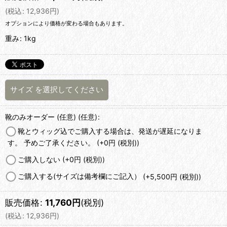
(
税込
:
12,936
円
)
オプションにより価格が変わる場合もあります。
重み
:
1kg
サイズ
を選択してください
靴のみオーダー (任意)
(任意)
:
靴とウィッグ込でご購入する場合は、発送が遅延になりま
す。 予めご了承ください。
(+0
円
(税別)
)
ご購入しない
(+0
円
(税別)
)
ご購入する(サイズは備考欄にご記入）
(+5,500
円
(税別)
)
販売価格
:
11,760
円
(税別)
(
税込
:
12,936
円
)