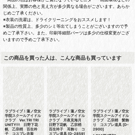
関係上、実際の色と見え方が多少異なる場合がございます。あらか
じめご了承ください。
※衣装の洗濯は、ドライクリーニングをおススメします！
※製品の性質上、多少のシミ等出てしまうことがございますので予
めご了承下さい。また、印刷等細部パーツは多少の仕様変更がござ
いますので予めご了承下さい。
この商品を買った人は、こんな商品も買っています
ラブライブ！蓮ノ空女
ラブライブ！蓮ノ空女
ラブライブ！蓮ノ空女
学院スクールアイドル
学院スクールアイドル
学院スクールアイドル
クラブ Ver.TRI TRI
クラブ 月夜見海月
クラブ 乙宗梢 髪飾
UNITY!!! 日野下花
日野下花帆 乙宗梢
り コスプレ道具
[
D-
帆 乙宗梢 百生吟
百生吟子 耳飾り コ
2900
]
子 コスプレ衣装
スプレ道具
[
D-2859
]