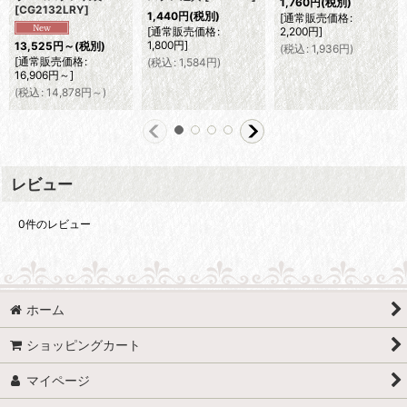
1,760
円
(税別)
[
CG2132LRY
]
1,440
円
(税別)
[
通常販売価格
:
[
通常販売価格
:
2,200
円
]
1,800
円
]
13,525
円
～
(税別)
(
税込
:
1,936
円
)
[
通常販売価格
:
(
税込
:
1,584
円
)
16,906
円
～
]
(
税込
:
14,878
円
～
)
レビュー
0
件のレビュー
ホーム
ショッピングカート
マイページ