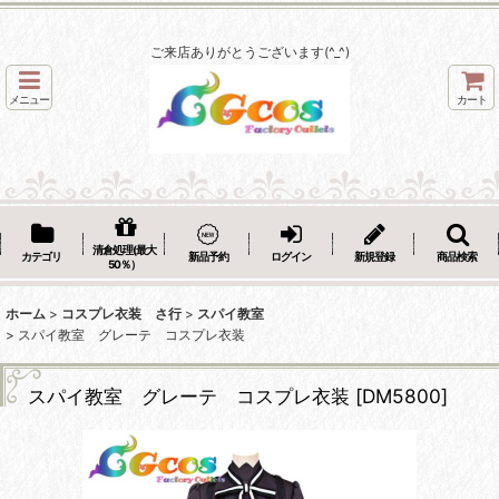
ご来店ありがとうございます(^_^)
メニュー
カート
清倉処理(最大
カテゴリ
新品予約
ログイン
新規登録
商品検索
50％）
ホーム
>
コスプレ衣装 さ行
>
スパイ教室
>
スパイ教室 グレーテ コスプレ衣装
スパイ教室 グレーテ コスプレ衣装
[
DM5800
]