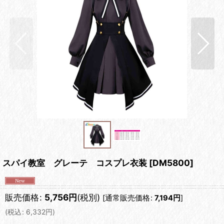
スパイ教室 グレーテ コスプレ衣装
[
DM5800
]
販売価格
:
5,756
円
(税別)
[
通常販売価格
:
7,194
円
]
(
税込
:
6,332
円
)