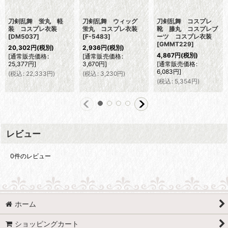
刀剣乱舞 蛍丸 軽
刀剣乱舞 ウィッグ
刀剣乱舞 コスプレ
装 コスプレ衣装
蛍丸 コスプレ衣装
靴 膝丸 コスプレブ
[
DM5037
]
[
F-5483
]
ーツ コスプレ衣装
[
GMMT229
]
20,302
円
(税別)
2,936
円
(税別)
4,867
円
(税別)
[
通常販売価格
:
[
通常販売価格
:
25,377
円
]
3,670
円
]
[
通常販売価格
:
6,083
円
]
(
税込
:
22,333
円
)
(
税込
:
3,230
円
)
(
税込
:
5,354
円
)
レビュー
0
件のレビュー
ホーム
ショッピングカート