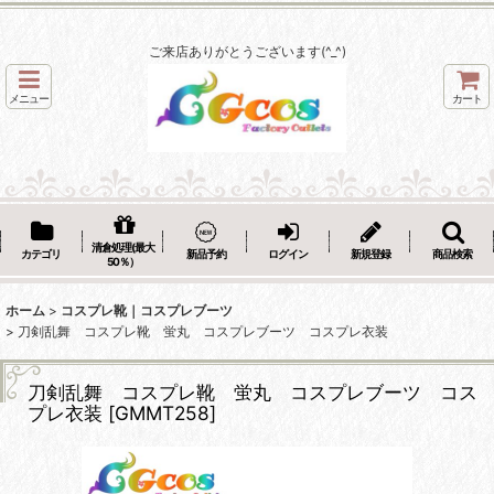
ご来店ありがとうございます(^_^)
メニュー
カート
清倉処理(最大
カテゴリ
新品予約
ログイン
新規登録
商品検索
50％）
ホーム
>
コスプレ靴｜コスプレブーツ
>
刀剣乱舞 コスプレ靴 蛍丸 コスプレブーツ コスプレ衣装
刀剣乱舞 コスプレ靴 蛍丸 コスプレブーツ コス
プレ衣装
[
GMMT258
]