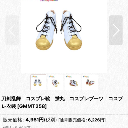
刀剣乱舞 コスプレ靴 蛍丸 コスプレブーツ コスプ
レ衣装
[
GMMT258
]
販売価格
:
4,981
円
(税別)
[
通常販売価格
:
6,226
円
]
(
税込
:
5,480
円
)