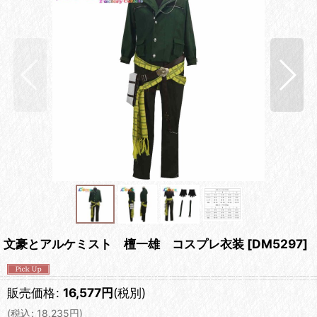
文豪とアルケミスト 檀一雄 コスプレ衣装
[
DM5297
]
販売価格
:
16,577
円
(税別)
(
税込
:
18,235
円
)