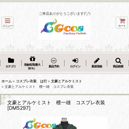
ご来店ありがとうございます(^_^)
メニュー
カート
清倉処理(最大
カテゴリ
新品予約
ログイン
新規登録
商品検索
50％）
ホーム
>
コスプレ衣装 は行
>
文豪とアルケミスト
>
文豪とアルケミスト 檀一雄 コスプレ衣装
文豪とアルケミスト 檀一雄 コスプレ衣装
[
DM5297
]