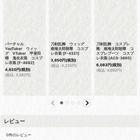
バーチャル
刀剣乱舞 ウィッグ
刀剣乱舞 コスプレ
YouTuber ウィッ
南海太郎朝尊 コスプ
靴 南海太郎朝尊 コ
グ VTuber 甲斐田
レ衣装
[
F-4321
]
スプレブーツ コスプ
晴 鬼化衣装 コスプ
レ衣装
[
ACS-3865
]
3,850
円
(税別)
レ衣装
[
F-4682
]
6,083
円
(税別)
(
税込
:
4,235
円
)
4,620
円
(税別)
(
税込
:
6,692
円
)
(
税込
:
5,082
円
)
レビュー
0
件のレビュー