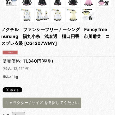
ノクチル ファンシーフリーナーシング Fancy free
nursing 福丸小糸 浅倉透 樋口円香 市川雛菜 コ
スプレ衣装
[
CG1307WMY
]
販売価格
:
11,340
円
(税別)
(
税込
:
12,474
円
)
重み
:
1kg
キャラクター
/
サイズ
を選択してください