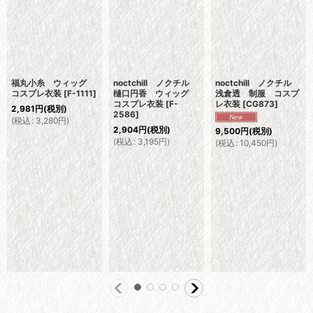
福丸小糸 ウィッグ
noctchill ノクチル
noctchill ノクチル
コスプレ衣装
[
F-1111
]
樋口円香 ウィッグ
浅倉透 制服 コスプ
コスプレ衣装
[
F-
レ衣装
[
CG873
]
2,981
円
(税別)
2586
]
(
税込
:
3,280
円
)
2,904
円
(税別)
9,500
円
(税別)
(
税込
:
3,195
円
)
(
税込
:
10,450
円
)