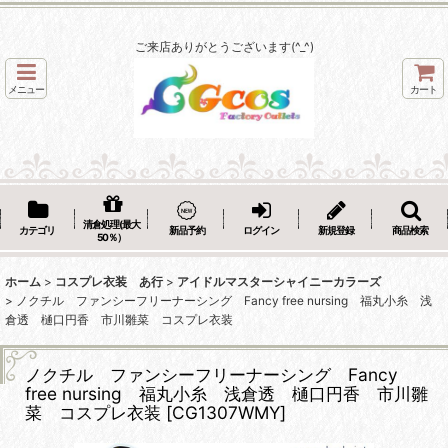
ご来店ありがとうございます(^_^)
メニュー
カート
清倉処理(最大
カテゴリ
新品予約
ログイン
新規登録
商品検索
50％）
ホーム
>
コスプレ衣装 あ行
>
アイドルマスターシャイニーカラーズ
>
ノクチル ファンシーフリーナーシング Fancy free nursing 福丸小糸 浅
倉透 樋口円香 市川雛菜 コスプレ衣装
ノクチル ファンシーフリーナーシング Fancy
free nursing 福丸小糸 浅倉透 樋口円香 市川雛
菜 コスプレ衣装
[
CG1307WMY
]