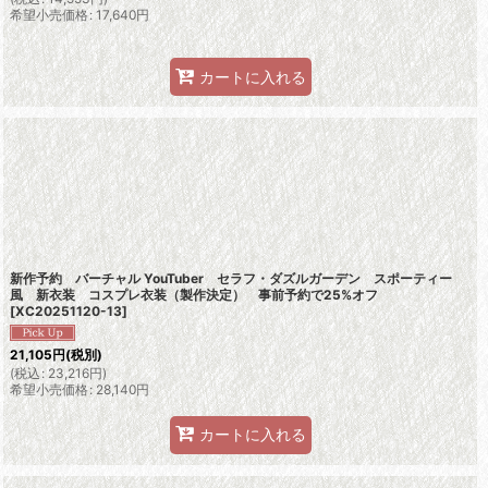
希望小売価格
:
17,640
円
カートに入れる
新作予約 バーチャル YouTuber セラフ・ダズルガーデン スポーティー
風 新衣装 コスプレ衣装（製作決定） 事前予約で25%オフ
[
XC20251120-13
]
21,105
円
(税別)
(
税込
:
23,216
円
)
希望小売価格
:
28,140
円
カートに入れる