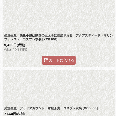
受注生産 悪役令嬢は隣国の王太子に溺愛される アクアスティード・マリン
フォレスト コスプレ衣装
[
XCBJ06
]
9,450
円
(税別)
(
税込
:
10,395
円
)
カートに入れる
受注生産 デッドアカウント 縁城蒼吏 コスプレ衣装
[
XCBJ03
]
7,560
円
(税別)