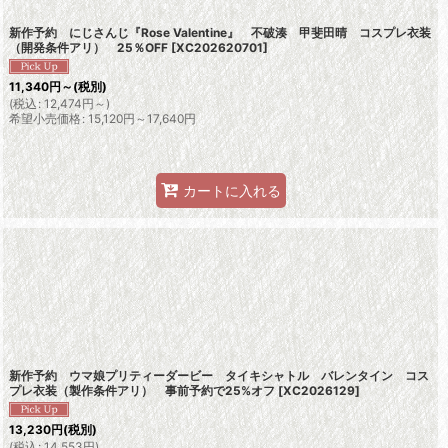
新作予約 にじさんじ『Rose Valentine』 不破湊 甲斐田晴 コスプレ衣装
（開発条件アリ） 25％OFF
[
XC202620701
]
11,340
円
～
(税別)
(
税込
:
12,474
円
～
)
希望小売価格
:
15,120
円
～17,640
円
カートに入れる
新作予約 ウマ娘プリティーダービー タイキシャトル バレンタイン コス
プレ衣装（製作条件アリ） 事前予約で25%オフ
[
XC2026129
]
13,230
円
(税別)
(
税込
:
14,553
円
)