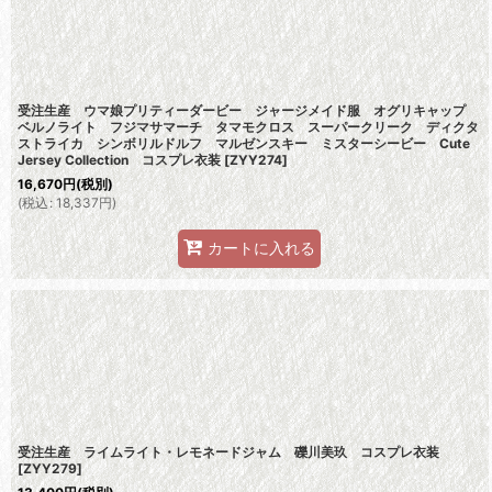
受注生産 ウマ娘プリティーダービー ジャージメイド服 オグリキャップ
ベルノライト フジマサマーチ タマモクロス スーパークリーク ディクタ
ストライカ シンボリルドルフ マルゼンスキー ミスターシービー Cute
Jersey Collection コスプレ衣装
[
ZYY274
]
16,670
円
(税別)
(
税込
:
18,337
円
)
カートに入れる
受注生産 ライムライト・レモネードジャム 礫川美玖 コスプレ衣装
[
ZYY279
]