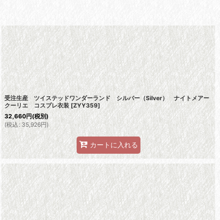
受注生産 ツイステッドワンダーランド シルバー（Silver） ナイトメアー
クーリエ コスプレ衣装
[
ZYY359
]
32,660
円
(税別)
(
税込
:
35,926
円
)
カートに入れる