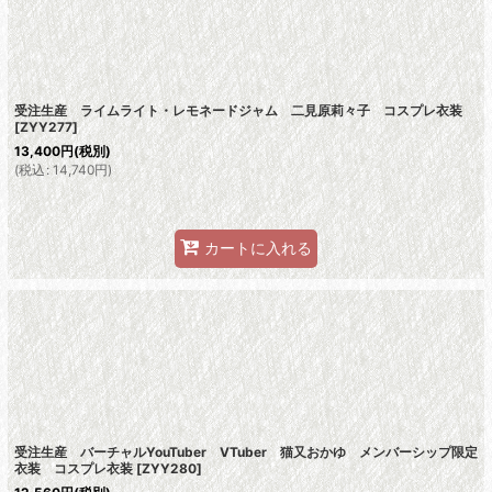
受注生産 ライムライト・レモネードジャム 二見原莉々子 コスプレ衣装
[
ZYY277
]
13,400
円
(税別)
(
税込
:
14,740
円
)
カートに入れる
受注生産 バーチャルYouTuber VTuber 猫又おかゆ メンバーシップ限定
衣装 コスプレ衣装
[
ZYY280
]