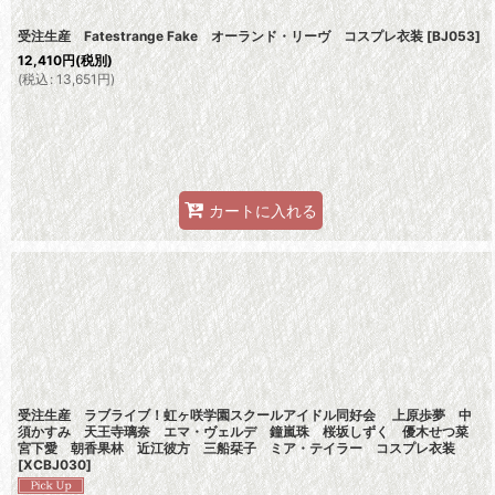
受注生産 Fatestrange Fake オーランド・リーヴ コスプレ衣装
[
BJ053
]
12,410
円
(税別)
(
税込
:
13,651
円
)
カートに入れる
受注生産 ラブライブ！虹ヶ咲学園スクールアイドル同好会 上原歩夢 中
須かすみ 天王寺璃奈 エマ・ヴェルデ 鐘嵐珠 桜坂しずく 優木せつ菜
宮下愛 朝香果林 近江彼方 三船栞子 ミア・テイラー コスプレ衣装
[
XCBJ030
]