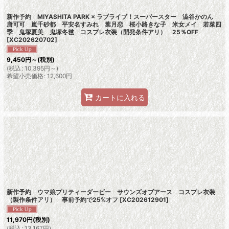
新作予約 MIYASHITA PARK × ラブライブ！スーパースター 澁谷かのん
唐可可 嵐千砂都 平安名すみれ 葉月恋 桜小路きな子 米女メイ 若菜四
季 鬼塚夏美 鬼塚冬毬 コスプレ衣装（開発条件アリ） 25％OFF
[
XC202620702
]
9,450
円
～
(税別)
(
税込
:
10,395
円
～
)
希望小売価格
:
12,600
円
カートに入れる
新作予約 ウマ娘プリティーダービー サウンズオブアース コスプレ衣装
（製作条件アリ） 事前予約で25%オフ
[
XC202612901
]
11,970
円
(税別)
(
税込
:
13,167
円
)