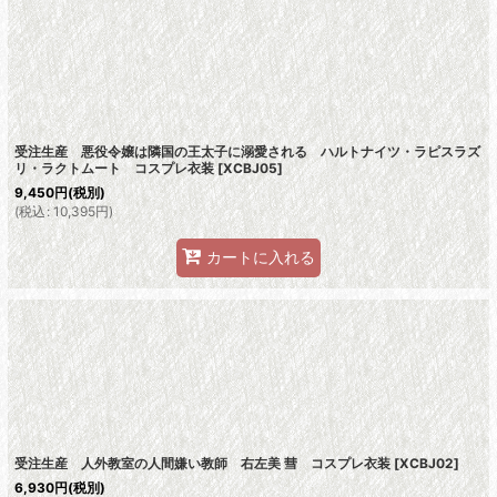
受注生産 悪役令嬢は隣国の王太子に溺愛される ハルトナイツ・ラピスラズ
リ・ラクトムート コスプレ衣装
[
XCBJ05
]
9,450
円
(税別)
(
税込
:
10,395
円
)
カートに入れる
受注生産 人外教室の人間嫌い教師 右左美 彗 コスプレ衣装
[
XCBJ02
]
6,930
円
(税別)