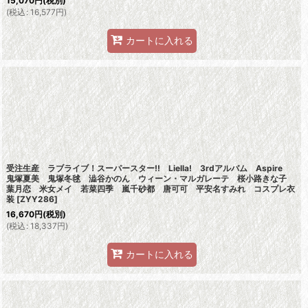
15,070
円
(税別)
(
税込
:
16,577
円
)
カートに入れる
受注生産 ラブライブ！スーパースター!! Liella! 3rdアルバム Aspire
鬼塚夏美 鬼塚冬毬 澁谷かのん ウィーン・マルガレーテ 桜小路きな子
葉月恋 米女メイ 若菜四季 嵐千砂都 唐可可 平安名すみれ コスプレ衣
装
[
ZYY286
]
16,670
円
(税別)
(
税込
:
18,337
円
)
カートに入れる