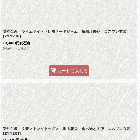
受注生産 ライムライト・レモネードジャム 茶園那優花 コスプレ衣装
[
ZYY278
]
13,400
円
(税別)
(
税込
:
14,740
円
)
カートに入れる
受注生産 文豪ストレイドッグス 田山花袋 食べ物と冬服 コスプレ衣装
[
ZYY281
]