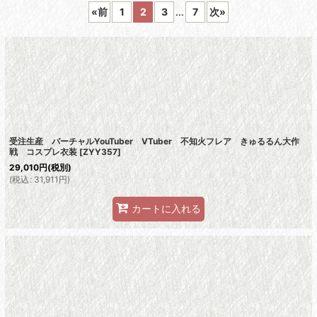
«
前
1
2
3
...
7
次
»
絞り込む
受注生産 バーチャルYouTuber VTuber 不知火フレア きゅるるん大作
戦 コスプレ衣装
[
ZYY357
]
29,010
円
(税別)
(
税込
:
31,911
円
)
カートに入れる