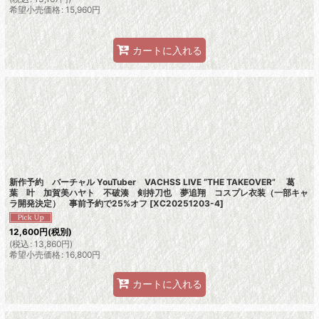
希望小売価格
:
15,960
円
カートに入れる
新作予約 バーチャル YouTuber VACHSS LIVE “THE TAKEOVER” 葛
葉 叶 加賀美ハヤト 不破湊 剣持刀也 夢追翔 コスプレ衣装（一部キャ
ラ開発決定） 事前予約で25%オフ
[
XC20251203-4
]
12,600
円
(税別)
(
税込
:
13,860
円
)
希望小売価格
:
16,800
円
カートに入れる