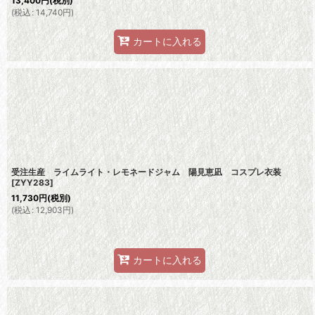
13,400
円
(税別)
(
税込
:
14,740
円
)
カートに入れる
受注生産 ライムライト・レモネードジャム 陽見恵凪 コスプレ衣装
[
ZYY283
]
11,730
円
(税別)
(
税込
:
12,903
円
)
カートに入れる