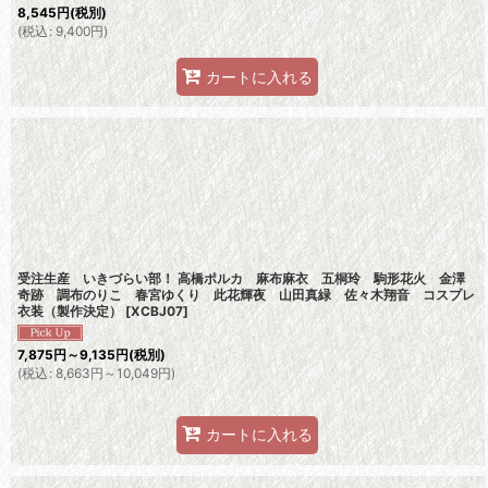
8,545
円
(税別)
(
税込
:
9,400
円
)
カートに入れる
受注生産 いきづらい部！ 高橋ポルカ 麻布麻衣 五桐玲 駒形花火 金澤
奇跡 調布のりこ 春宮ゆくり 此花輝夜 山田真緑 佐々木翔音 コスプレ
衣装（製作決定）
[
XCBJ07
]
7,875
円
～9,135
円
(税別)
(
税込
:
8,663
円
～10,049
円
)
カートに入れる