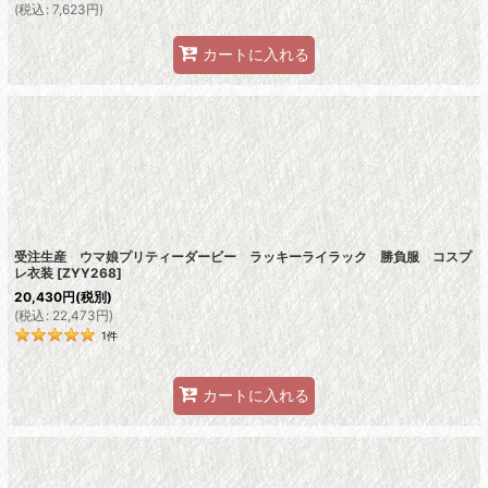
(
税込
:
7,623
円
)
カートに入れる
受注生産 ウマ娘プリティーダービー ラッキーライラック 勝負服 コスプ
レ衣装
[
ZYY268
]
20,430
円
(税別)
(
税込
:
22,473
円
)
1
件
カートに入れる