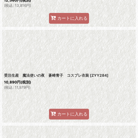
12,560
円
(税別)
(
税込
:
13,816
円
)
カートに入れる
受注生産 魔法使いの夜 蒼崎青子 コスプレ衣装
[
ZYY284
]
10,890
円
(税別)
(
税込
:
11,979
円
)
カートに入れる