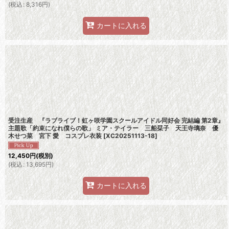
(
税込
:
8,316
円
)
カートに入れる
受注生産 『ラブライブ！虹ヶ咲学園スクールアイドル同好会 完結編 第2章』
主題歌「約束になれ僕らの歌」 ミア・テイラー 三船栞子 天王寺璃奈 優
木せつ菜 宮下 愛 コスプレ衣装
[
XC20251113-18
]
12,450
円
(税別)
(
税込
:
13,695
円
)
カートに入れる