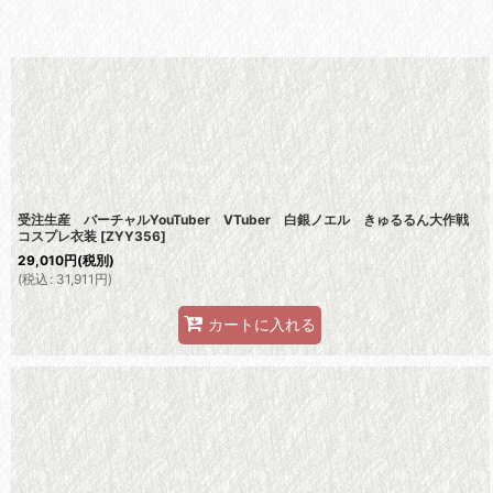
並び順
:
受注生産 バーチャルYouTuber VTuber 白銀ノエル きゅるるん大作戦
コスプレ衣装
[
ZYY356
]
29,010
円
(税別)
(
税込
:
31,911
円
)
カートに入れる