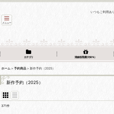
いつもご利用あ
メニュー
カテゴリ
清倉処理(最大50％）
ホーム
>
予約商品
>
新作予約（2025）
新作予約（2025）
371
件
表示数
: