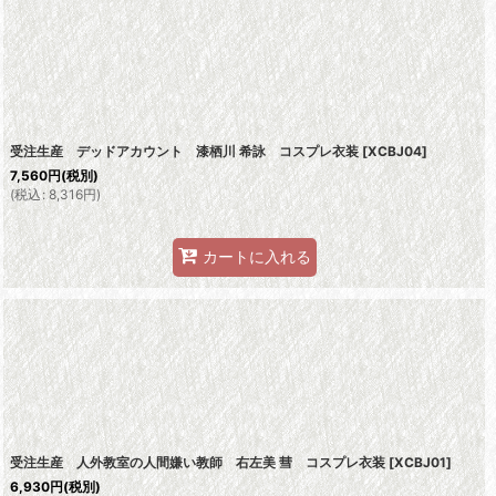
受注生産 デッドアカウント 漆栖川 希詠 コスプレ衣装
[
XCBJ04
]
7,560
円
(税別)
(
税込
:
8,316
円
)
カートに入れる
受注生産 人外教室の人間嫌い教師 右左美 彗 コスプレ衣装
[
XCBJ01
]
6,930
円
(税別)