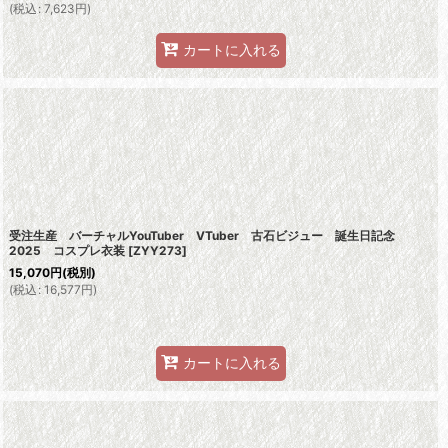
(
税込
:
7,623
円
)
カートに入れる
受注生産 バーチャルYouTuber VTuber 古石ビジュー 誕生日記念
2025 コスプレ衣装
[
ZYY273
]
15,070
円
(税別)
(
税込
:
16,577
円
)
カートに入れる