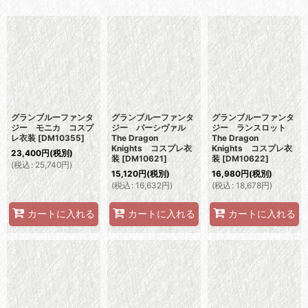
表示数
:
並び順
:
絞り込む
グランブルーファンタ
グランブルーファンタ
グランブルーファンタ
ジー モニカ コスプ
ジー パーシヴァル
ジー ランスロット
レ衣装
[
DM10355
]
The Dragon
The Dragon
Knights コスプレ衣
Knights コスプレ衣
23,400
円
(税別)
装
[
DM10621
]
装
[
DM10622
]
(
税込
:
25,740
円
)
15,120
円
(税別)
16,980
円
(税別)
(
税込
:
16,632
円
)
(
税込
:
18,678
円
)
カートに入れる
カートに入れる
カートに入れる