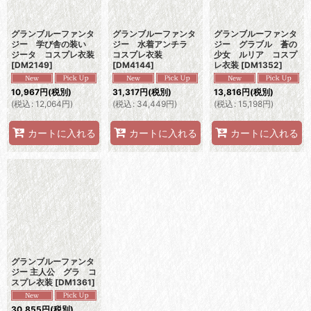
グランブルーファンタ
グランブルーファンタ
グランブルーファンタ
ジー 学び舎の装い
ジー 水着アンチラ
ジー グラブル 蒼の
ジータ コスプレ衣装
コスプレ衣装
少女 ルリア コスプ
[
DM2149
]
[
DM4144
]
レ衣装
[
DM1352
]
10,967
円
(税別)
31,317
円
(税別)
13,816
円
(税別)
(
税込
:
12,064
円
)
(
税込
:
34,449
円
)
(
税込
:
15,198
円
)
カートに入れる
カートに入れる
カートに入れる
グランブルーファンタ
ジー 主人公 グラ コ
スプレ衣装
[
DM1361
]
30,855
円
(税別)