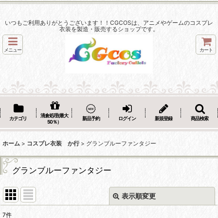
いつもご利用ありがとうございます！！CGCOSは、アニメやゲームのコスプレ
衣装を製造・販売するショップです。
メニュー
カート
清倉処理(最大
カテゴリ
新品予約
ログイン
新規登録
商品検索
50％）
ホーム
>
コスプレ衣装 か行
>
グランブルーファンタジー
グランブルーファンタジー
表示順変更
閉じる
7
件