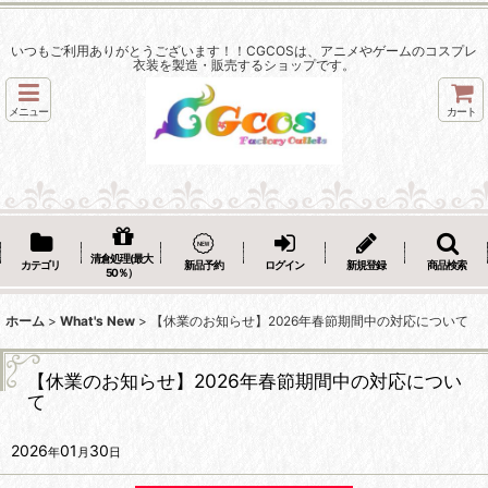
いつもご利用ありがとうございます！！CGCOSは、アニメやゲームのコスプレ
衣装を製造・販売するショップです。
メニュー
カート
清倉処理(最大
カテゴリ
新品予約
ログイン
新規登録
商品検索
50％）
ホーム
>
What's New
>
‌【休業のお知らせ】2026年春節期間中の対応について
‌【休業のお知らせ】2026年春節期間中の対応につい
て
2026
01
30
年
月
日