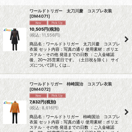
表示数
:
ワールドトリガー 太刀川慶 コスプレ衣装
[
DM4071
]
並び順
:
10,505
円
(税別)
(
税込
:
11,556
円
)
絞り込む
商品名：ワールドトリガー 太刀川慶 コスプレ
衣装 セット内容：写真の通り 使用素材：ポリエ
ステル・その他 発送までの日数 ：ご入金確認
後、20〜25営業日です。（土日祝を除く） サイ
ズについて詳しくは…
ワールドトリガー 柿崎国治 コスプレ衣装
[
DM4072
]
7,832
円
(税別)
(
税込
:
8,616
円
)
商品名：ワールドトリガー 柿崎国治 コスプレ
衣装 セット内容：写真の通り 使用素材：ポリエ
ステル・その他 発送までの日数 ：ご入金確認