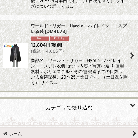
後、20〜25営業日です。（土日祝を除く） サイ
ズについて詳しくは…
ワールドトリガー Hyrein ハイレイン コスプ
レ衣装
[
DM4073
]
12,804
円
(税別)
(
税込
:
14,085
円
)
商品名：ワールドトリガー Hyrein ハイレイ
ン コスプレ衣装 セット内容：写真の通り 使用
素材：ポリエステル・その他 発送までの日数 ：
ご入金確認後、20〜25営業日です。（土日祝を除
く） サイズ…
カテゴリで絞り込む
コスプレ衣装 わ行 (全商品)
ホーム
ワールドトリガー