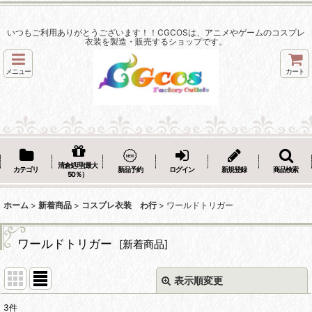
いつもご利用ありがとうございます！！CGCOSは、アニメやゲームのコスプレ
衣装を製造・販売するショップです。
メニュー
カート
清倉処理(最大
カテゴリ
新品予約
ログイン
新規登録
商品検索
50％）
ホーム
>
新着商品
>
コスプレ衣装 わ行
>
ワールドトリガー
ワールドトリガー
[
新着商品
]
表示順変更
閉じる
3
件