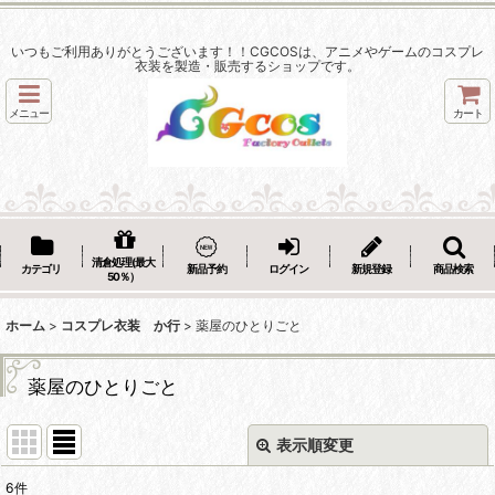
いつもご利用ありがとうございます！！CGCOSは、アニメやゲームのコスプレ
衣装を製造・販売するショップです。
メニュー
カート
清倉処理(最大
カテゴリ
新品予約
ログイン
新規登録
商品検索
50％）
ホーム
>
コスプレ衣装 か行
>
薬屋のひとりごと
薬屋のひとりごと
表示順変更
閉じる
6
件