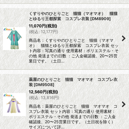
くすりやのひとりごと 猫猫（マオマオ） 猫猫
とゆるり王都探索 コスプレ衣装
[
DM8909
]
11,070
円
(税別)
(
税込
:
12,177
円
)
商品名：くすりやのひとりごと 猫猫（マオマ
オ） 猫猫とゆるり王都探索 コスプレ衣装 セッ
ト内容：写真の通り 使用素材：ポリエステル・そ
の他 発送までの日数 ：ご入金確認後、20〜25営
業日です。（土日…
薬屋のひとりごと 猫猫 マオマオ コスプレ衣
装
[
DM9508
]
12,560
円
(税別)
(
税込
:
13,816
円
)
商品名：薬屋のひとりごと 猫猫 マオマオ コ
スプレ衣装 セット内容：写真の通り 使用素材：
ポリエステル・その他 発送までの日数 ：ご入金
確認後、20〜25営業日です。（土日祝を除く）
サイズについて詳…