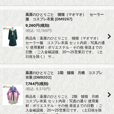
薬屋のひとりごと 猫猫（マオマオ） セーラー
服 コスプレ衣装
[
DM9267
]
9,260
円
(税別)
(
税込
:
10,186
円
)
商品名：薬屋のひとりごと 猫猫（マオマオ）
セーラー服 コスプレ衣装 セット内容：写真の通
り 使用素材：ポリエステル・その他 発送までの
日数 ：ご入金確認後、20〜25営業日です。（土
日祝を除く） サ…
薬屋のひとりごと 2期 猫猫 月精 コスプレ
衣装
[
DM9202
]
7,744
円
(税別)
(
税込
:
8,519
円
)
商品名：薬屋のひとりごと 2期 猫猫 月精
コスプレ衣装 セット内容：写真の通り 使用素
材：ポリエステル・その他 発送までの日数 ：ご
入金確認後、20〜25営業日です。（土日祝を除