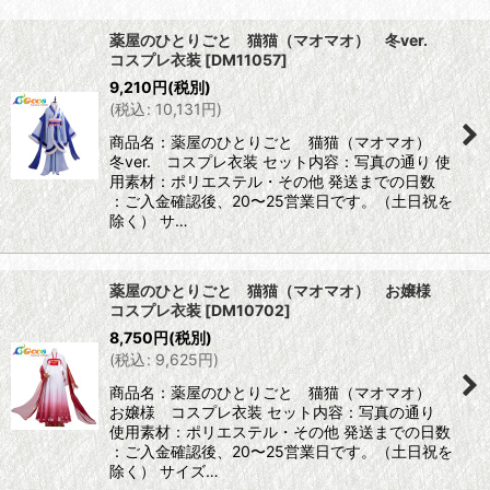
表示数
:
薬屋のひとりごと 猫猫（マオマオ） 冬ver.
コスプレ衣装
[
DM11057
]
並び順
:
9,210
円
(税別)
(
税込
:
10,131
円
)
絞り込む
商品名：薬屋のひとりごと 猫猫（マオマオ）
冬ver. コスプレ衣装 セット内容：写真の通り 使
用素材：ポリエステル・その他 発送までの日数
：ご入金確認後、20〜25営業日です。（土日祝を
除く） サ…
薬屋のひとりごと 猫猫（マオマオ） お嬢様
コスプレ衣装
[
DM10702
]
8,750
円
(税別)
(
税込
:
9,625
円
)
商品名：薬屋のひとりごと 猫猫（マオマオ）
お嬢様 コスプレ衣装 セット内容：写真の通り
使用素材：ポリエステル・その他 発送までの日数
：ご入金確認後、20〜25営業日です。（土日祝を
除く） サイズ…