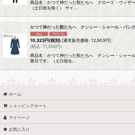
商品名：かつて神だった獣たちへ クロード・ウィザース
（土日祝を除く） サイ…
かつて神だった獣たちへ ナンシー・シャール・バン
10,323
円
(税別)
[
通常販売価格
:
12,903
円
]
(
税込
:
11,356
円
)
商品名：かつて神だった獣たちへ ナンシー・シャール・
業日です。（土日祝を…
ホーム
ショッピングカート
マイページ
お気に入り