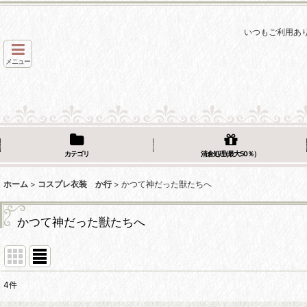
いつもご利用あ
メニュー
カテゴリ
清倉処理(最大50％）
ホーム
>
コスプレ衣装 か行
>
かつて神だった獣たちへ
かつて神だった獣たちへ
4
件
表示数
: