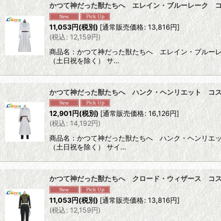
かつて神だった獣たちへ エレイン・ブルーレーク 
並び順
:
11,053
円
(税別)
[
通常販売価格
:
13,816
円
]
(
税込
:
12,159
円
)
商品名：かつて神だった獣たちへ エレイン・ブルーレー
（土日祝を除く） サ…
かつて神だった獣たちへ ハンク・ヘンリエット コ
12,901
円
(税別)
[
通常販売価格
:
16,126
円
]
(
税込
:
14,192
円
)
商品名：かつて神だった獣たちへ ハンク・ヘンリエット
（土日祝を除く） サイ…
かつて神だった獣たちへ クロード・ウィザース コ
11,053
円
(税別)
[
通常販売価格
:
13,816
円
]
(
税込
:
12,159
円
)