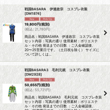
表示数
:
戦国BASARA 伊達政宗 コスプレ衣装
[
DM1874
]
並び順
:
19,800
円
(税別)
(
税込
:
21,780
円
)
絞り込む
商品名：戦国BASARA 伊達政宗 コスプレ衣装
セット内容：写真の通り 使用素材：ポリエステ
ル・その他 発送までの日数 ：ご入金確認後、
20〜25営業日です。（土日祝を除く） サイズに
ついて詳しくは…
戦国BASARA3 毛利元就 コスプレ衣装
[
DM2928
]
50,655
円
(税別)
(
税込
:
55,721
円
)
商品名：戦国BASARA3 毛利元就 コスプレ衣装
セット内容：写真の通り 使用素材：ポリエステ
ル・その他 発送までの日数 ：ご入金確認後、