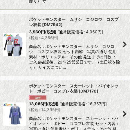
除く） サ…
ポケットモンスター ムサシ コジロウ コスプ
レ衣装
[
DM7942
]
3,960
円
(税別)
[
通常販売価格
:
4,950
円
]
(
税込
:
4,356
円
)
商品名：ポケットモンスター ムサシ コジロ
ウ コスプレ衣装 セット内容：写真の通り 使用
素材：ポリエステル・その他 発送までの日数 ：
ご入金確認後、20〜25営業日です。（土日祝を除
く） サイズについ…
ポケットモンスター スカーレット・バイオレッ
ト ポピー コスプレ衣装
[
DM7170
]
13,086
円
(税別)
[
通常販売価格
:
16,357
円
]
(
税込
:
14,395
円
)
商品名：ポケットモンスター スカーレット・バ
イオレット ポピー コスプレ衣装 セット内容：
写真の通り 使用素材：ポリエステル・その他 発