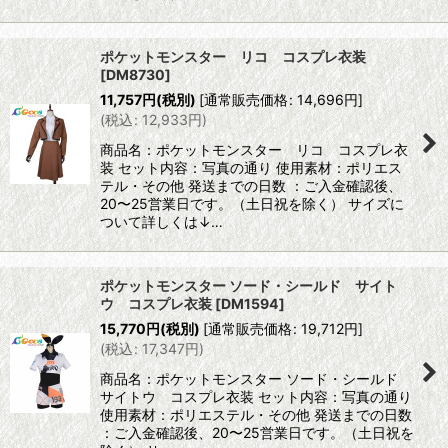
ポケットモンスター リコ コスプレ衣装
[
DM8730
]
11,757
円
(税別)
[
通常販売価格
:
14,696
円
]
(
税込
:
12,933
円
)
商品名：ポケットモンスター リコ コスプレ衣
装 セット内容：写真の通り 使用素材：ポリエス
テル・その他 発送までの日数 ：ご入金確認後、
20〜25営業日です。（土日祝を除く） サイズに
ついて詳しくは↓…
ポケットモンスター ソード・シールド サイト
ウ コスプレ衣装
[
DM1594
]
15,770
円
(税別)
[
通常販売価格
:
19,712
円
]
(
税込
:
17,347
円
)
商品名：ポケットモンスター ソード・シールド
サイトウ コスプレ衣装 セット内容：写真の通り
使用素材：ポリエステル・その他 発送までの日数
：ご入金確認後、20〜25営業日です。（土日祝を