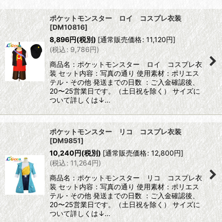
表示数
:
ポケットモンスター ロイ コスプレ衣装
[
DM10816
]
並び順
:
8,896
円
(税別)
[
通常販売価格
:
11,120
円
]
(
税込
:
9,786
円
)
絞り込む
商品名：ポケットモンスター ロイ コスプレ衣
装 セット内容：写真の通り 使用素材：ポリエス
テル・その他 発送までの日数 ：ご入金確認後、
20〜25営業日です。（土日祝を除く） サイズに
ついて詳しくは↓…
ポケットモンスター リコ コスプレ衣装
[
DM9851
]
10,240
円
(税別)
[
通常販売価格
:
12,800
円
]
(
税込
:
11,264
円
)
商品名：ポケットモンスター リコ コスプレ衣
装 セット内容：写真の通り 使用素材：ポリエス
テル・その他 発送までの日数 ：ご入金確認後、
20〜25営業日です。（土日祝を除く） サイズに
ついて詳しくは↓…