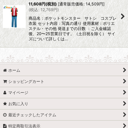
11,608
円
(税別)
[
通常販売価格
:
14,509
円
]
(
税込
:
12,769
円
)
商品名：ポケットモンスター サトシ コスプレ
衣装 セット内容：写真の通り 使用素材：ポリエ
ステル・その他 発送までの日数 ：ご入金確認
後、20〜25営業日です。（土日祝を除く） サイ
ズについて詳しくは…
ホーム
ショッピングカート
マイページ
お気に入り
最近チェックしたアイテム
特定商取引法表示