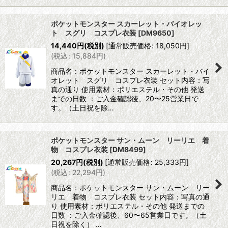
ポケットモンスター スカーレット・バイオレッ
ト スグリ コスプレ衣装
[
DM9650
]
14,440
円
(税別)
[
通常販売価格
:
18,050
円
]
(
税込
:
15,884
円
)
商品名：ポケットモンスター スカーレット・バイ
オレット スグリ コスプレ衣装 セット内容：写
真の通り 使用素材：ポリエステル・その他 発送
までの日数 ：ご入金確認後、20〜25営業日で
す。（土日祝を除…
ポケットモンスター サン・ムーン リーリエ 着
物 コスプレ衣装
[
DM8499
]
20,267
円
(税別)
[
通常販売価格
:
25,333
円
]
(
税込
:
22,294
円
)
商品名：ポケットモンスター サン・ムーン リー
リエ 着物 コスプレ衣装 セット内容：写真の通
り 使用素材：ポリエステル・その他 発送までの
日数 ：ご入金確認後、60〜65営業日です。（土
日祝を除く） …