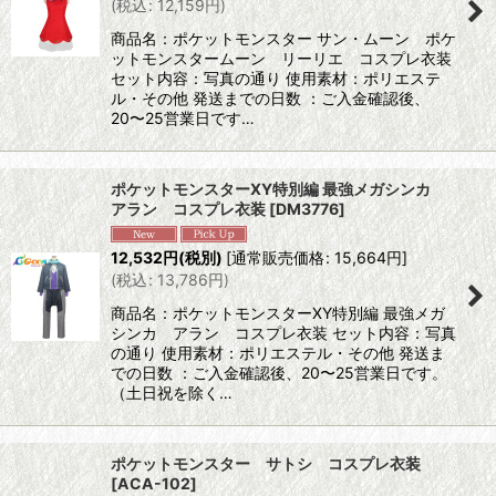
(
税込
:
12,159
円
)
商品名：ポケットモンスター サン・ムーン ポケ
ットモンスタームーン リーリエ コスプレ衣装
セット内容：写真の通り 使用素材：ポリエステ
ル・その他 発送までの日数 ：ご入金確認後、
20〜25営業日です…
ポケットモンスターXY特別編 最強メガシンカ
アラン コスプレ衣装
[
DM3776
]
12,532
円
(税別)
[
通常販売価格
:
15,664
円
]
(
税込
:
13,786
円
)
商品名：ポケットモンスターXY特別編 最強メガ
シンカ アラン コスプレ衣装 セット内容：写真
の通り 使用素材：ポリエステル・その他 発送ま
での日数 ：ご入金確認後、20〜25営業日です。
（土日祝を除く…
ポケットモンスター サトシ コスプレ衣装
[
ACA-102
]