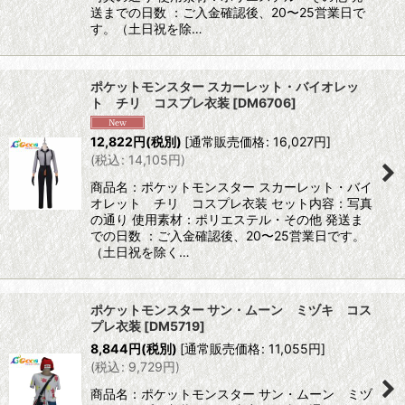
送までの日数 ：ご入金確認後、20〜25営業日で
す。（土日祝を除…
ポケットモンスター スカーレット・バイオレッ
ト チリ コスプレ衣装
[
DM6706
]
12,822
円
(税別)
[
通常販売価格
:
16,027
円
]
(
税込
:
14,105
円
)
商品名：ポケットモンスター スカーレット・バイ
オレット チリ コスプレ衣装 セット内容：写真
の通り 使用素材：ポリエステル・その他 発送ま
での日数 ：ご入金確認後、20〜25営業日です。
（土日祝を除く…
ポケットモンスター サン・ムーン ミヅキ コス
プレ衣装
[
DM5719
]
8,844
円
(税別)
[
通常販売価格
:
11,055
円
]
(
税込
:
9,729
円
)
商品名：ポケットモンスター サン・ムーン ミヅ