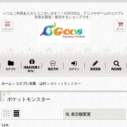
いつもご利用ありがとうございます！！CGCOSは、アニメやゲームのコスプレ
衣装を製造・販売するショップです。
メニュー
カート
清倉処理(最大
カテゴリ
新品予約
ログイン
新規登録
商品検索
50％）
ホーム
>
コスプレ衣装 は行
>
ポケットモンスター
ポケットモンスター
表示順変更
閉じる
14
件