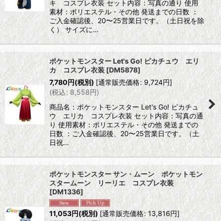
キ コスプレ衣装 セット内容：写真の通り 使用
素材：ポリエステル・その他 発送までの日数 ：
ご入金確認後、20〜25営業日です。（土日祝を除
く） サイズに…
ポケットモンスター Let's Go! ピカチュウ エリ
カ コスプレ衣装
[
DM5878
]
7,780
円
(税別)
[
通常販売価格
:
9,724
円
]
(
税込
:
8,558
円
)
商品名：ポケットモンスター Let's Go! ピカチュ
ウ エリカ コスプレ衣装 セット内容：写真の通
り 使用素材：ポリエステル・その他 発送までの
日数 ：ご入金確認後、20〜25営業日です。（土
日祝…
ポケットモンスター サン・ムーン ポケットモン
スタームーン リーリエ コスプレ衣装
[
DM1336
]
11,053
円
(税別)
[
通常販売価格
:
13,816
円
]