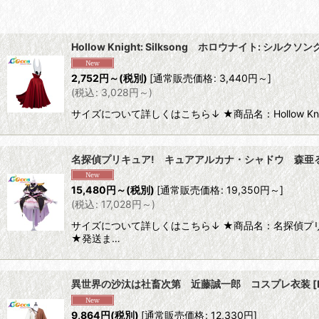
並び順
:
Hollow Knight: Silksong ホロウナイト: 
2,752
円
～
(税別)
[
通常販売価格
:
3,440
円
～
]
(
税込
:
3,028
円
～
)
サイズについて詳しくはこちら↓ ★商品名：Hollow Knig
名探偵プリキュア! キュアアルカナ・シャドウ 森亜
15,480
円
～
(税別)
[
通常販売価格
:
19,350
円
～
]
(
税込
:
17,028
円
～
)
サイズについて詳しくはこちら↓ ★商品名：名探偵プ
★発送ま…
異世界の沙汰は社畜次第 近藤誠一郎 コスプレ衣装
[
9,864
円
(税別)
[
通常販売価格
:
12,330
円
]