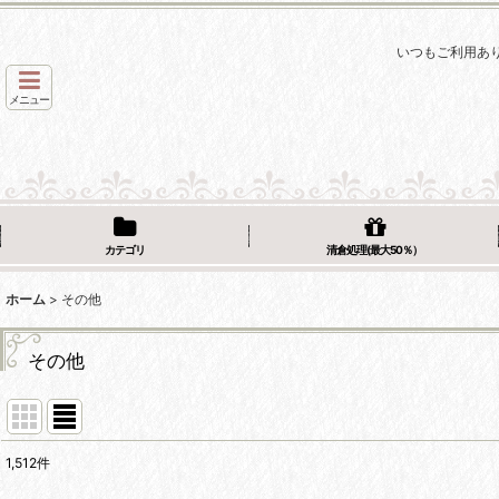
いつもご利用あ
メニュー
カテゴリ
清倉処理(最大50％）
ホーム
>
その他
その他
1,512
件
表示数
: