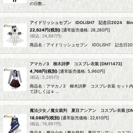
の日数…
アイドリッシュセブン IDOLiSH7 記念日2024 Bin
22,624
円
(税別)
[
通常販売価格
:
28,280
円
]
(
税込
:
24,887
円
)
商品名：アイドリッシュセブン IDOLiSH7 記念日20
アマカノ3 柳木詩夢 コスプレ衣装
[
DM11473
]
4,768
円
(税別)
[
通常販売価格
:
5,960
円
]
(
税込
:
5,245
円
)
商品名：アマカノ3 柳木詩夢 コスプレ衣装 セット内
て詳しくは↓ …
魔法少女ノ魔女裁判 夏目アンアン コスプレ衣装
[
D
18,088
円
(税別)
[
通常販売価格
:
22,610
円
]
(
税込
:
19,897
円
)
商品名：魔法少女ノ魔女裁判 夏目アンアン コスプレ衣