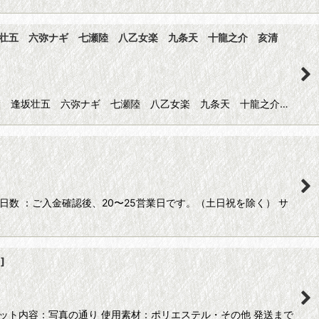
葉環 逢坂壮五 六弥ナギ 七瀬陸 八乙女楽 九条天 十龍之介 亥清
三月 四葉環 逢坂壮五 六弥ナギ 七瀬陸 八乙女楽 九条天 十龍之介…
の日数 ：ご入金確認後、20〜25営業日です。（土日祝を除く） サ
4
]
 セット内容：写真の通り 使用素材：ポリエステル・その他 発送まで