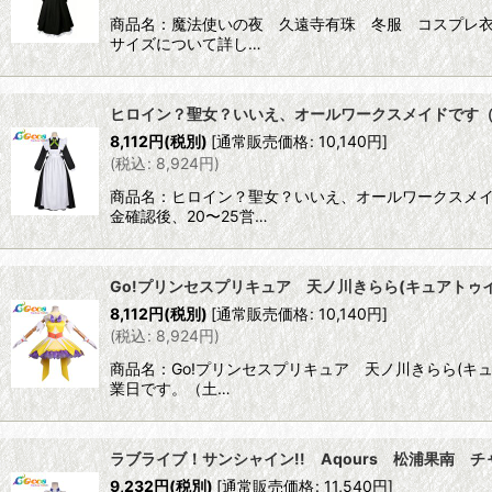
商品名：魔法使いの夜 久遠寺有珠 冬服 コスプレ衣装
サイズについて詳し…
ヒロイン？聖女？いいえ、オールワークスメイドです
8,112
円
(税別)
[
通常販売価格
:
10,140
円
]
(
税込
:
8,924
円
)
商品名：ヒロイン？聖女？いいえ、オールワークスメイ
金確認後、20〜25営…
Go!プリンセスプリキュア 天ノ川きらら(キュアトゥ
8,112
円
(税別)
[
通常販売価格
:
10,140
円
]
(
税込
:
8,924
円
)
商品名：Go!プリンセスプリキュア 天ノ川きらら(キ
業日です。（土…
ラブライブ！サンシャイン!! Aqours 松浦果南
9,232
円
(税別)
[
通常販売価格
:
11,540
円
]