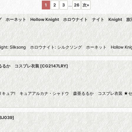
1
2
3
...
26
次
»
シルクソング ホーネット Hollow Knight ホロウナイト ナイト Knigh
絞り込む
ht: Silksong ホロウナイト: シルクソング ホーネット Hollow Kn
るるか コスプレ衣装
[
CG2147LRY
]
リキュア! キュアアルカナ・シャドウ 森亜るるか コスプレ衣装 ★
BJ039
]