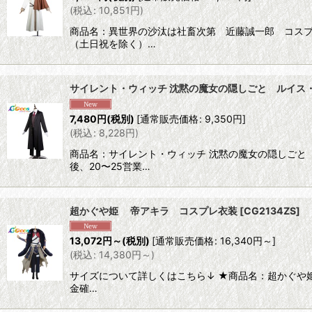
(
税込
:
10,851
円
)
商品名：異世界の沙汰は社畜次第 近藤誠一郎 コスプ
（土日祝を除く）…
サイレント・ウィッチ 沈黙の魔女の隠しごと ルイス
7,480
円
(税別)
[
通常販売価格
:
9,350
円
]
(
税込
:
8,228
円
)
商品名：サイレント・ウィッチ 沈黙の魔女の隠しごと
後、20〜25営業…
超かぐや姫 帝アキラ コスプレ衣装
[
CG2134ZS
]
13,072
円
～
(税別)
[
通常販売価格
:
16,340
円
～
]
(
税込
:
14,380
円
～
)
サイズについて詳しくはこちら↓ ★商品名：超かぐや
金確…