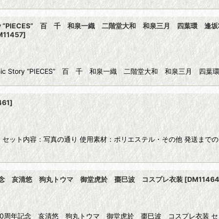
 Story “PIECES” 百 千 和泉一織 二階堂大和 和泉三月 四
M11457
]
onic Story “PIECES” 百 千 和泉一織 二階堂大和 和泉
461
]
レ衣装 セット内容：写真の通り 使用素材：ポリエステル・その他 発送まで
周年記念 亥清悠 狗丸トウマ 御堂虎於 棗巳波 コスプレ衣装
[
DM1146
L 10周年記念 亥清悠 狗丸トウマ 御堂虎於 棗巳波 コスプレ衣装