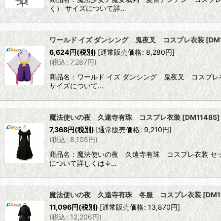
く） サイズについて詳…
ワールド イズ ダンシング 鬼夜叉 コスプレ衣装
[
DM
6,624
円
(税別)
[
通常販売価格
:
8,280
円
]
(
税込
:
7,287
円
)
商品名：ワールド イズ ダンシング 鬼夜叉 コスプレ
サイズについて…
魔法使いの夜 久遠寺有珠 コスプレ衣装
[
DM11485
]
7,368
円
(税別)
[
通常販売価格
:
9,210
円
]
(
税込
:
8,105
円
)
商品名：魔法使いの夜 久遠寺有珠 コスプレ衣装 セッ
について詳しくは↓…
魔法使いの夜 久遠寺有珠 冬服 コスプレ衣装
[
DM1
11,096
円
(税別)
[
通常販売価格
:
13,870
円
]
(
税込
:
12,206
円
)