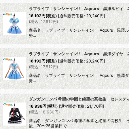
ラブライブ！サンシャイン!! Aqours 黒澤ルビィ み
16,192
円
(税別)
[
通常販売価格
:
20,240
円
]
(
税込
:
17,812
円
)
商品名：ラブライブ！サンシャイン!! Aqours 黒澤
発…
ラブライブ！サンシャイン!! Aqours 黒澤ダイヤ み
16,192
円
(税別)
[
通常販売価格
:
20,240
円
]
(
税込
:
17,812
円
)
商品名：ラブライブ！サンシャイン!! Aqours 黒澤
発…
ダンガンロンパ 希望の学園と絶望の高校生 セレステ
16,936
円
(税別)
[
通常販売価格
:
21,170
円
]
(
税込
:
18,630
円
)
商品名：ダンガンロンパ 希望の学園と絶望の高校生 
後、20〜25営業日で…