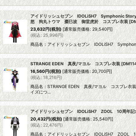
アイドリッシュセブン IDOLiSH7 Symphonic
悠 狗丸トウマ 棗巳波 御堂虎於 コスプレ衣装
[
D
23,632
円
(税別)
[
通常販売価格
:
29,540
円
]
(
税込
:
25,996
円
)
商品名：アイドリッシュセブン IDOLiSH7 Symph
STRANGE EDEN 真夜/マヨル コスプレ衣装
[
DM11
16,560
円
(税別)
[
通常販売価格
:
20,700
円
]
(
税込
:
18,216
円
)
商品名：STRANGE EDEN 真夜/マヨル コスプ
イズにつ…
アイドリッシュセブン IDOLiSH7 ZOOL 10
20,432
円
(税別)
[
通常販売価格
:
25,540
円
]
(
税込
:
22,476
円
)
商品名：アイドリッシュセブン IDOLiSH7 ZOO