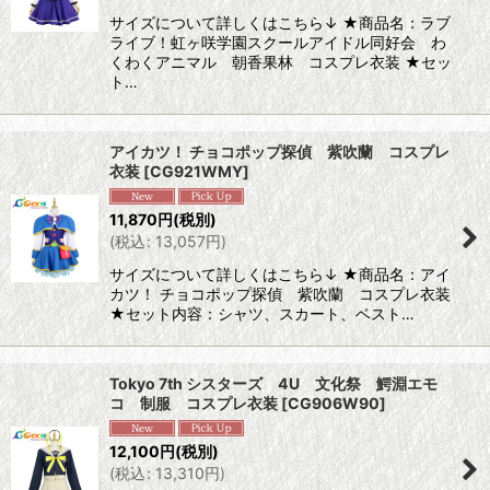
サイズについて詳しくはこちら↓ ★商品名：ラブ
ライブ！虹ヶ咲学園スクールアイドル同好会 わ
くわくアニマル 朝香果林 コスプレ衣装 ★セッ
ト…
アイカツ！ チョコポップ探偵 紫吹蘭 コスプレ
衣装
[
CG921WMY
]
11,870
円
(税別)
(
税込
:
13,057
円
)
サイズについて詳しくはこちら↓ ★商品名：アイ
カツ！ チョコポップ探偵 紫吹蘭 コスプレ衣装
★セット内容：シャツ、スカート、ベスト…
Tokyo 7th シスターズ 4U 文化祭 鰐淵エモ
コ 制服 コスプレ衣装
[
CG906W90
]
12,100
円
(税別)
(
税込
:
13,310
円
)