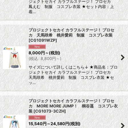
ジェクトセカイ カラフルステージ！ プロセカ
鳳えむ 制服 コスプレ衣装 ★セット内容：上
着…
プロジェクトセカイ カラフルステージ！ プロセ
カ 天馬咲希 桃井愛莉 制服 コスプレ衣装
[
CG1091WZP
]
8,000
円
～
(税別)
(
税込
:
8,800
円
～
)
サイズについて詳しくはこちら↓ ★商品名：プロ
ジェクトセカイ カラフルステージ！ プロセカ
天馬咲希 桃井愛莉 制服 コスプレ衣装 ★セ
ッ…
プロジェクトセカイ カラフルステージ！ プロセ
カ MORE MORE JUMP！ 桐谷遥 コスプレ衣
装
[
CG1073-3CZH
]
15,540
円
～24,580
円
(税別)