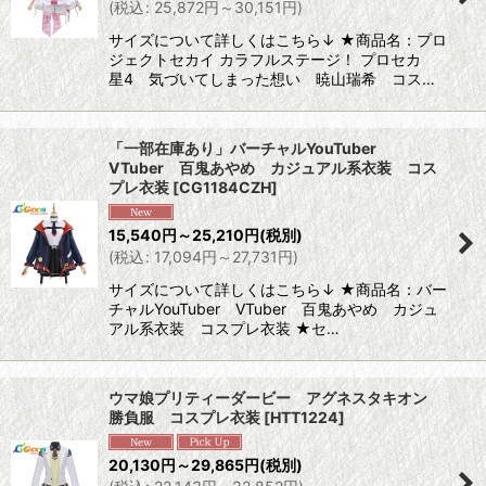
(
税込
:
25,872
円
～30,151
円
)
サイズについて詳しくはこちら↓ ★商品名：プロ
ジェクトセカイ カラフルステージ！ プロセカ
星4 気づいてしまった想い 暁山瑞希 コス…
「一部在庫あり」バーチャルYouTuber
VTuber 百鬼あやめ カジュアル系衣装 コス
プレ衣装
[
CG1184CZH
]
15,540
円
～25,210
円
(税別)
(
税込
:
17,094
円
～27,731
円
)
サイズについて詳しくはこちら↓ ★商品名：バー
チャルYouTuber VTuber 百鬼あやめ カジュ
アル系衣装 コスプレ衣装 ★セ…
ウマ娘プリティーダービー アグネスタキオン
勝負服 コスプレ衣装
[
HTT1224
]
20,130
円
～29,865
円
(税別)