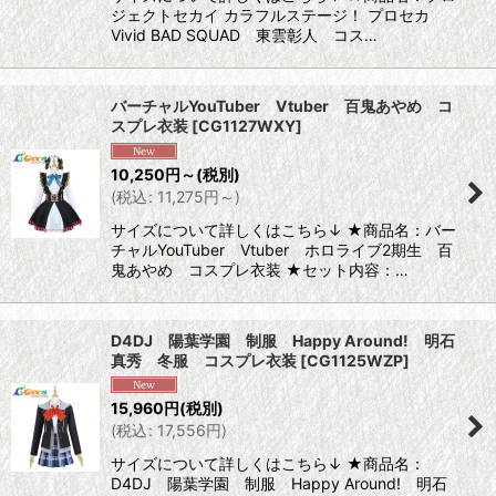
ジェクトセカイ カラフルステージ！ プロセカ
Vivid BAD SQUAD 東雲彰人 コス…
バーチャルYouTuber Vtuber 百鬼あやめ コ
スプレ衣装
[
CG1127WXY
]
10,250
円
～
(税別)
(
税込
:
11,275
円
～
)
サイズについて詳しくはこちら↓ ★商品名：バー
チャルYouTuber Vtuber ホロライブ2期生 百
鬼あやめ コスプレ衣装 ★セット内容：…
D4DJ 陽葉学園 制服 Happy Around! 明石
真秀 冬服 コスプレ衣装
[
CG1125WZP
]
15,960
円
(税別)
(
税込
:
17,556
円
)
サイズについて詳しくはこちら↓ ★商品名：
D4DJ 陽葉学園 制服 Happy Around! 明石