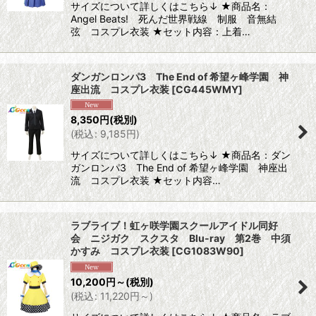
サイズについて詳しくはこちら↓ ★商品名：
Angel Beats! 死んだ世界戦線 制服 音無結
弦 コスプレ衣装 ★セット内容：上着…
ダンガンロンパ3 The End of 希望ヶ峰学園 神
座出流 コスプレ衣装
[
CG445WMY
]
8,350
円
(税別)
(
税込
:
9,185
円
)
サイズについて詳しくはこちら↓ ★商品名：ダン
ガンロンパ3 The End of 希望ヶ峰学園 神座出
流 コスプレ衣装 ★セット内容…
ラブライブ！虹ヶ咲学園スクールアイドル同好
会 ニジガク スクスタ Blu-ray 第2巻 中須
かすみ コスプレ衣装
[
CG1083W90
]
10,200
円
～
(税別)
(
税込
:
11,220
円
～
)