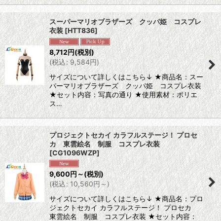
スーパーマリオブラザーズ クッパ姫 コスプレ
衣装
[
HTT836
]
8,712
円
(税別)
(
税込
:
9,584
円
)
サイズについて詳しくはこちら↓ ★商品名：スー
パーマリオブラザーズ クッパ姫 コスプレ衣装
★セット内容：写真の通り ★使用素材：ポリエ
ス…
プロジェクトセカイ カラフルステージ！ プロセ
カ 東雲絵名 制服 コスプレ衣装
[
CG1096WZP
]
9,600
円
～
(税別)
(
税込
:
10,560
円
～
)
サイズについて詳しくはこちら↓ ★商品名：プロ
ジェクトセカイ カラフルステージ！ プロセカ
東雲絵名 制服 コスプレ衣装 ★セット内容：