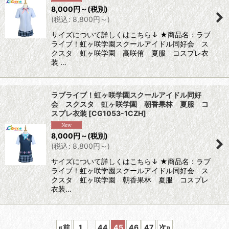
8,000
円
～
(税別)
(
税込
:
8,800
円
～
)
サイズについて詳しくはこちら↓ ★商品名：ラブ
ライブ！虹ヶ咲学園スクールアイドル同好会 ス
クスタ 虹ヶ咲学園 高咲侑 夏服 コスプレ衣
装 …
ラブライブ！虹ヶ咲学園スクールアイドル同好
会 スクスタ 虹ヶ咲学園 朝香果林 夏服 コ
スプレ衣装
[
CG1053-1CZH
]
8,000
円
～
(税別)
(
税込
:
8,800
円
～
)
サイズについて詳しくはこちら↓ ★商品名：ラブ
ライブ！虹ヶ咲学園スクールアイドル同好会 ス
クスタ 虹ヶ咲学園 朝香果林 夏服 コスプレ
衣装…
«
前
1
...
44
45
46
47
次
»