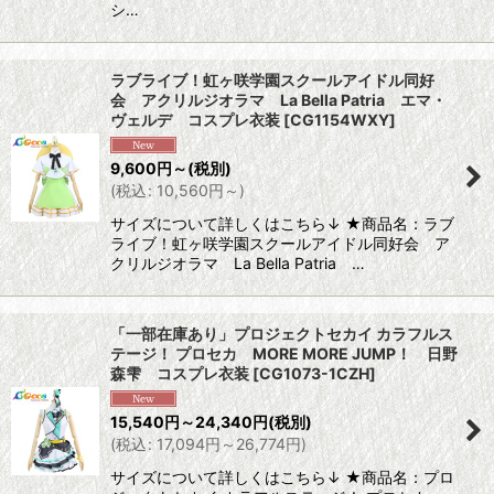
シ…
ラブライブ！虹ヶ咲学園スクールアイドル同好
会 アクリルジオラマ La Bella Patria エマ・
ヴェルデ コスプレ衣装
[
CG1154WXY
]
9,600
円
～
(税別)
(
税込
:
10,560
円
～
)
サイズについて詳しくはこちら↓ ★商品名：ラブ
ライブ！虹ヶ咲学園スクールアイドル同好会 ア
クリルジオラマ La Bella Patria …
「一部在庫あり」プロジェクトセカイ カラフルス
テージ！ プロセカ MORE MORE JUMP！ 日野
森雫 コスプレ衣装
[
CG1073-1CZH
]
15,540
円
～24,340
円
(税別)
(
税込
:
17,094
円
～26,774
円
)
サイズについて詳しくはこちら↓ ★商品名：プロ