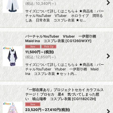
(
税込
:
10,340
円
～
)
サイズについて詳しくはこちら↓ ★商品名：バー
チャルYouTuber VTuber ホロライブ 潤羽る
しあ 日常衣装 コスプレ衣装 ★セ…
バーチャルYouTuber Vtuber 一伊那尓栖
Maid Ina コスプレ衣装
[
CG1260WXY
]
11,500
円
～
(税別)
(
税込
:
12,650
円
～
)
サイズについて詳しくはこちら↓ ★商品名：バー
チャルYouTuber Vtuber 一伊那尓栖 Maid
Ina コスプレ衣装 ★セット内…
「一部在庫あり」プロジェクトセカイ カラフルス
テージ！ プロセカ 星4 気づいてしまった想
い 暁山瑞希 コスプレ衣装
[
CG1182CZH
]
23,520
円
～27,410
円
(税別)