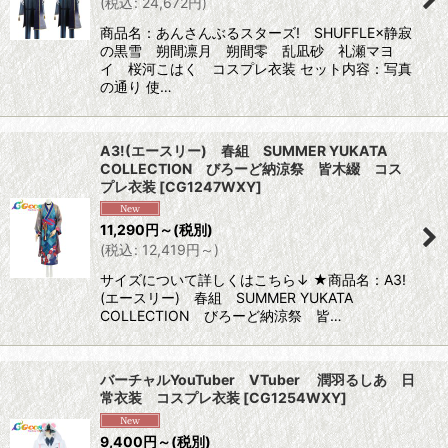
(
税込
:
24,672
円
)
商品名：あんさんぶるスターズ! SHUFFLE×静寂
の黒雪 朔間凛月 朔間零 乱凪砂 礼瀬マヨ
イ 桜河こはく コスプレ衣装 セット内容：写真
の通り 使…
A3!(エースリー) 春組 SUMMER YUKATA
COLLECTION びろーど納涼祭 皆木綴 コス
プレ衣装
[
CG1247WXY
]
11,290
円
～
(税別)
(
税込
:
12,419
円
～
)
サイズについて詳しくはこちら↓ ★商品名：A3!
(エースリー) 春組 SUMMER YUKATA
COLLECTION びろーど納涼祭 皆…
バーチャルYouTuber VTuber 潤羽るしあ 日
常衣装 コスプレ衣装
[
CG1254WXY
]
9,400
円
～
(税別)