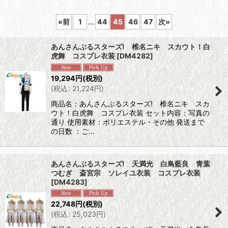
表示数
:
«
前
1
...
44
45
46
47
次
»
並び順
:
あんさんぶるスターズ! 椎名ニキ スカウト！白
虎舞 コスプレ衣装
[
DM4282
]
絞り込む
19,294
円
(税別)
(
税込
:
21,224
円
)
商品名：あんさんぶるスターズ! 椎名ニキ スカ
ウト！白虎舞 コスプレ衣装 セット内容：写真の
通り 使用素材：ポリエステル・その他 発送まで
の日数 ：ご…
あんさんぶるスターズ! 天満光 白鳥藍良 青葉
つむぎ 斎宮宗 ソレイユ衣装 コスプレ衣装
[
DM4283
]
22,748
円
(税別)
(
税込
:
25,023
円
)