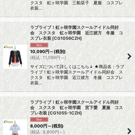
クスタ 虹ヶ咲学園 三船栞子 夏服 コスプレ
衣装…
ラブライブ！虹ヶ咲学園スクールアイドル同好
会 スクスタ 虹ヶ咲学園 近江彼方 冬服 コ
スプレ衣装
[
CG1056CZH
]
10,090
円
～
(税別)
(
税込
:
11,099
円
～
)
サイズについて詳しくはこちら↓ ★商品名：ラブ
ライブ！虹ヶ咲学園スクールアイドル同好会 ス
クスタ 虹ヶ咲学園 近江彼方 冬服 コスプレ
衣装…
ラブライブ！虹ヶ咲学園スクールアイドル同好
会 スクスタ 虹ヶ咲学園 宮下愛 夏服 コス
プレ衣装
[
CG1055-1CZH
]
8,000
円
～
(税別)
(
税込
:
8,800
円
～
)