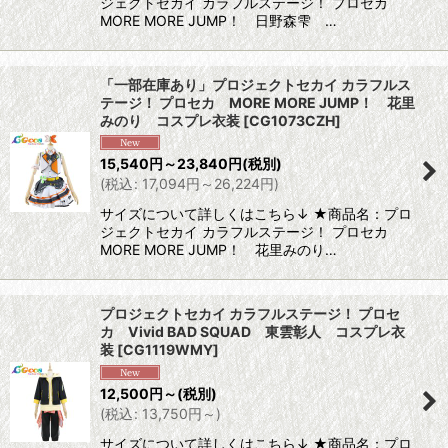
ジェクトセカイ カラフルステージ！ プロセカ
MORE MORE JUMP！ 日野森雫 …
「一部在庫あり」プロジェクトセカイ カラフルス
テージ！ プロセカ MORE MORE JUMP！ 花里
みのり コスプレ衣装
[
CG1073CZH
]
15,540
円
～23,840
円
(税別)
(
税込
:
17,094
円
～26,224
円
)
サイズについて詳しくはこちら↓ ★商品名：プロ
ジェクトセカイ カラフルステージ！ プロセカ
MORE MORE JUMP！ 花里みのり…
プロジェクトセカイ カラフルステージ！ プロセ
カ Vivid BAD SQUAD 東雲彰人 コスプレ衣
装
[
CG1119WMY
]
12,500
円
～
(税別)
(
税込
:
13,750
円
～
)
サイズについて詳しくはこちら↓ ★商品名：プロ