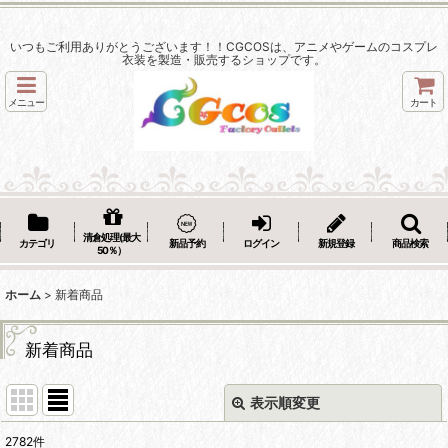
いつもご利用ありがとうございます！！CGCOSは、アニメやゲームのコスプレ
衣装を製造・販売するショップです。
メニュー
カート
清倉処理(最大
カテゴリ
新品予約
ログイン
新規登録
商品検索
50％）
ホーム
>
新着商品
新着商品
表示順変更
閉じる
2782
件