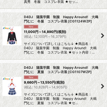
真秀 冬服 コスプレ衣装 ★セッ…
D4DJ 陽葉学園 制服 Happy Around! 大鳴
門むに 冬服 コスプレ衣装
[
CG1124WZP
]
11,000
円
～14,890
円
(税別)
(
税込
:
12,100
円
～16,379
円
)
サイズについて詳しくはこちら↓ ★商品名：
D4DJ 陽葉学園 制服 Happy Around! 大鳴
門むに 冬服 コスプレ衣装 ★セット内容：…
D4DJ 陽葉学園 制服 Happy Around! 大鳴
門むに 夏服 コスプレ衣装
[
CG1107WZP
]
9,660
円
～13,550
円
(税別)
(
税込
:
10,626
円
～14,905
円
)
サイズについて詳しくはこちら↓ ★商品名：
D4DJ 陽葉学園 制服 Happy Around! 大鳴
門むに 夏服 コスプレ衣装 ★セ…