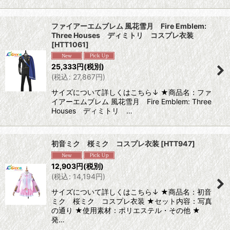
ファイアーエムブレム 風花雪月 Fire Emblem:
Three Houses ディミトリ コスプレ衣装
[
HTT1061
]
25,333
円
(税別)
(
税込
:
27,867
円
)
サイズについて詳しくはこちら↓ ★商品名：ファ
イアーエムブレム 風花雪月 Fire Emblem: Three
Houses ディミトリ …
初音ミク 桜ミク コスプレ衣装
[
HTT947
]
12,903
円
(税別)
(
税込
:
14,194
円
)
サイズについて詳しくはこちら↓ ★商品名：初音
ミク 桜ミク コスプレ衣装 ★セット内容：写真
の通り ★使用素材：ポリエステル・その他 ★
発…