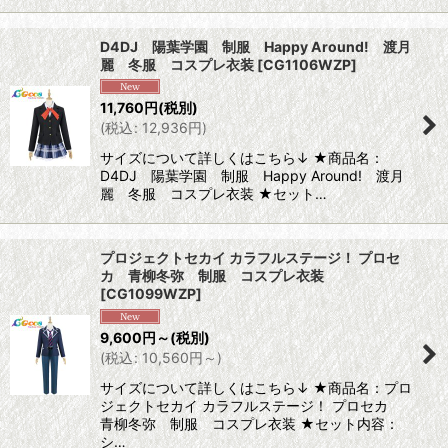
D4DJ 陽葉学園 制服 Happy Around! 渡月
麗 冬服 コスプレ衣装
[
CG1106WZP
]
11,760
円
(税別)
(
税込
:
12,936
円
)
サイズについて詳しくはこちら↓ ★商品名：
D4DJ 陽葉学園 制服 Happy Around! 渡月
麗 冬服 コスプレ衣装 ★セット…
プロジェクトセカイ カラフルステージ！ プロセ
カ 青柳冬弥 制服 コスプレ衣装
[
CG1099WZP
]
9,600
円
～
(税別)
(
税込
:
10,560
円
～
)
サイズについて詳しくはこちら↓ ★商品名：プロ
ジェクトセカイ カラフルステージ！ プロセカ
青柳冬弥 制服 コスプレ衣装 ★セット内容：
シ…