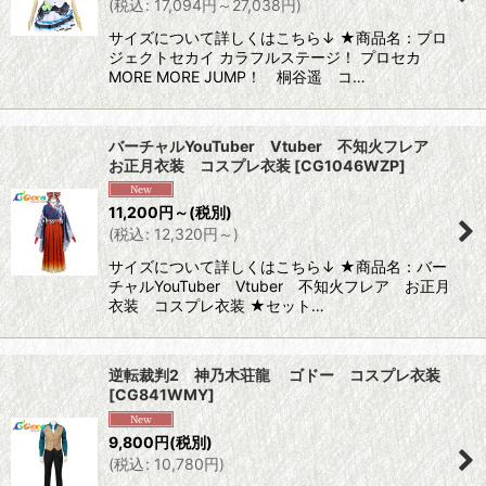
(
税込
:
17,094
円
～27,038
円
)
サイズについて詳しくはこちら↓ ★商品名：プロ
ジェクトセカイ カラフルステージ！ プロセカ
MORE MORE JUMP！ 桐谷遥 コ…
バーチャルYouTuber Vtuber 不知火フレア
お正月衣装 コスプレ衣装
[
CG1046WZP
]
11,200
円
～
(税別)
(
税込
:
12,320
円
～
)
サイズについて詳しくはこちら↓ ★商品名：バー
チャルYouTuber Vtuber 不知火フレア お正月
衣装 コスプレ衣装 ★セット…
逆転裁判2 神乃木荘龍 ゴドー コスプレ衣装
[
CG841WMY
]
9,800
円
(税別)
(
税込
:
10,780
円
)