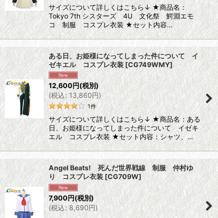
サイズについて詳しくはこちら↓ ★商品名：
Tokyo 7th シスターズ 4U 文化祭 鰐淵エモ
コ 制服 コスプレ衣装 ★セット内容…
ある日、お姫様になってしまった件について イ
ゼキエル コスプレ衣装
[
CG749WMY
]
12,600
円
(税別)
(
税込
:
13,860
円
)
1
件
サイズについて詳しくはこちら↓ ★商品名：ある
日、お姫様になってしまった件について イゼキ
エル コスプレ衣装 ★セット内容：シャツ、…
Angel Beats! 死んだ世界戦線 制服 仲村ゆ
り コスプレ衣装
[
CG709W
]
7,900
円
(税別)
(
税込
:
8,690
円
)