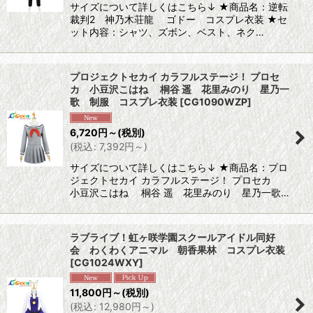
サイズについて詳しくはこちら↓ ★商品名：逆転
裁判2 神乃木荘龍 ゴドー コスプレ衣装 ★セ
ット内容：シャツ、ズボン、ベスト、ネク…
プロジェクトセカイ カラフルステージ！ プロセ
カ 小豆沢こはね 桐谷 遥 花里みのり 星乃一
歌 制服 コスプレ衣装
[
CG1090WZP
]
6,720
円
～
(税別)
(
税込
:
7,392
円
～
)
サイズについて詳しくはこちら↓ ★商品名：プロ
ジェクトセカイ カラフルステージ！ プロセカ
小豆沢こはね 桐谷 遥 花里みのり 星乃一歌…
ラブライブ！虹ヶ咲学園スクールアイドル同好
会 わくわくアニマル 朝香果林 コスプレ衣装
[
CG1024WXY
]
11,800
円
～
(税別)
(
税込
:
12,980
円
～
)