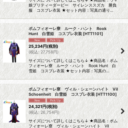
娘プリティーダービー サイレンススズカ 勝負
服 コスプレ衣装 ★セット内容：写真の通り…
ポムフィオーレ寮 ルーク・ハント Rook
Hunt 白雪姫 コスプレ衣装
[
HTT1101
]
25,234
円
(税別)
(
税込
:
27,758
円
)
サイズについて詳しくはこちら↓ ★商品名：ポム
フィオーレ寮 ルーク・ハント Rook Hunt 白
雪姫 コスプレ衣装 ★セット内容：写真の…
ポムフィオーレ寮 ヴィル・シェーンハイト Vil
Schoenheit 白雪姫 コスプレ衣装
[
HTT1100
]
24,321
円
(税別)
(
税込
:
26,754
円
)
サイズについて詳しくはこちら↓ ★商品名：ポム
フィオーレ寮 ヴィル・シェーンハイト Vil