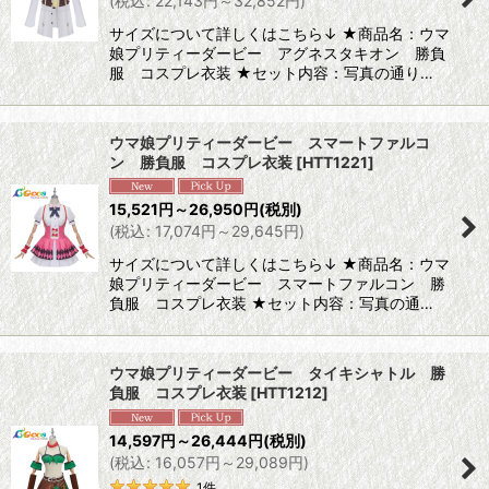
(
税込
:
22,143
円
～32,852
円
)
サイズについて詳しくはこちら↓ ★商品名：ウマ
娘プリティーダービー アグネスタキオン 勝負
服 コスプレ衣装 ★セット内容：写真の通り…
ウマ娘プリティーダービー スマートファルコ
ン 勝負服 コスプレ衣装
[
HTT1221
]
15,521
円
～26,950
円
(税別)
(
税込
:
17,074
円
～29,645
円
)
サイズについて詳しくはこちら↓ ★商品名：ウマ
娘プリティーダービー スマートファルコン 勝
負服 コスプレ衣装 ★セット内容：写真の通…
ウマ娘プリティーダービー タイキシャトル 勝
負服 コスプレ衣装
[
HTT1212
]
14,597
円
～26,444
円
(税別)
(
税込
:
16,057
円
～29,089
円
)
1
件