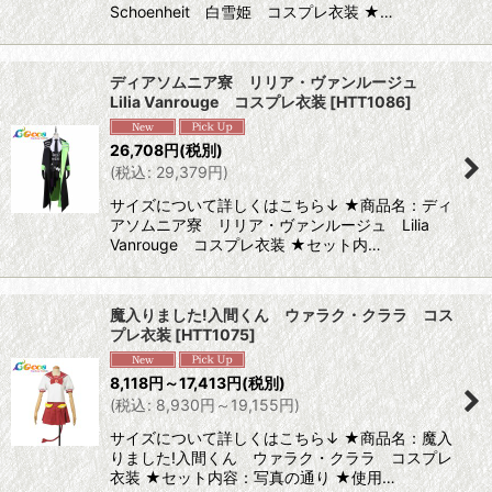
Schoenheit 白雪姫 コスプレ衣装 ★…
ディアソムニア寮 リリア・ヴァンルージュ
Lilia Vanrouge コスプレ衣装
[
HTT1086
]
26,708
円
(税別)
(
税込
:
29,379
円
)
サイズについて詳しくはこちら↓ ★商品名：ディ
アソムニア寮 リリア・ヴァンルージュ Lilia
Vanrouge コスプレ衣装 ★セット内…
魔入りました!入間くん ウァラク・クララ コス
プレ衣装
[
HTT1075
]
8,118
円
～17,413
円
(税別)
(
税込
:
8,930
円
～19,155
円
)
サイズについて詳しくはこちら↓ ★商品名：魔入
りました!入間くん ウァラク・クララ コスプレ
衣装 ★セット内容：写真の通り ★使用…