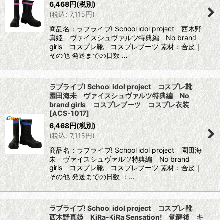
6,468
円
(税別)
(
税込
:
7,115
円
)
商品名：ラブライブ! School idol project 西木野
真姫 ヴァイスシュヴァルツ特典編 No brand
girls コスプレ靴 コスプレブーツ 素材：合皮｜
その他 発送までの日数 …
ラブライブ! School idol project コスプレ靴
園田海未 ヴァイスシュヴァルツ特典編 No
brand girls コスプレブーツ コスプレ衣装
[
ACS-1017
]
6,468
円
(税別)
(
税込
:
7,115
円
)
商品名：ラブライブ! School idol project 園田海
未 ヴァイスシュヴァルツ特典編 No brand
girls コスプレ靴 コスプレブーツ 素材：合皮｜
その他 発送までの日数 ：…
ラブライブ! School idol project コスプレ靴
西木野真姫 KiRa-KiRa Sensation! 覚醒後 キ