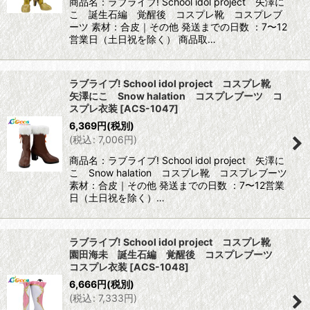
商品名：ラブライブ! School idol project 矢澤に
こ 誕生石編 覚醒後 コスプレ靴 コスプレブ
ーツ 素材：合皮｜その他 発送までの日数 ：7〜12
営業日（土日祝を除く） 商品取…
ラブライブ! School idol project コスプレ靴
矢澤にこ Snow halation コスプレブーツ コ
スプレ衣装
[
ACS-1047
]
6,369
円
(税別)
(
税込
:
7,006
円
)
商品名：ラブライブ! School idol project 矢澤に
こ Snow halation コスプレ靴 コスプレブーツ
素材：合皮｜その他 発送までの日数 ：7〜12営業
日（土日祝を除く）…
ラブライブ! School idol project コスプレ靴
園田海未 誕生石編 覚醒後 コスプレブーツ
コスプレ衣装
[
ACS-1048
]
6,666
円
(税別)
(
税込
:
7,333
円
)