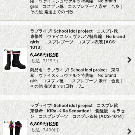
陽 ヴァイスシュヴァルツ特典編 No brand
girls コスプレ靴 コスプレブーツ 素材：合皮｜
その他 発送までの日数 ：…
ラブライブ! School idol project コスプレ靴
東條希 ヴァイスシュヴァルツ特典編 No brand
girls コスプレブーツ コスプレ衣装
[
ACS-
1013
]
6,468
円
(税別)
(
税込
:
7,115
円
)
商品名：ラブライブ! School idol project 東條
希 ヴァイスシュヴァルツ特典編 No brand
girls コスプレ靴 コスプレブーツ 素材：合皮｜
その他 発送までの日数 ：7…
ラブライブ! School idol project コスプレ靴
東條希 KiRa-KiRa Sensation! 覚醒後 キラセ
ン コスプレブーツ コスプレ衣装
[
ACS-1014
]
6,809
円
(税別)
(
税込
:
7,490
円
)