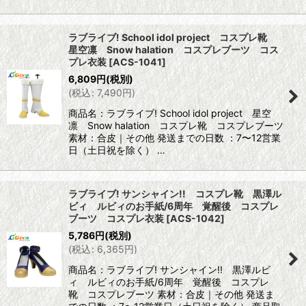
ラブライブ! School idol project コスプレ靴
星空凛 Snow halation コスプレブーツ コス
プレ衣装
[
ACS-1041
]
6,809
円
(税別)
(
税込
:
7,490
円
)
商品名：ラブライブ! School idol project 星空
凛 Snow halation コスプレ靴 コスプレブーツ
素材：合皮｜その他 発送までの日数 ：7〜12営業
日（土日祝を除く） …
ラブライブ! サンシャイン!! コスプレ靴 黒澤ル
ビィ ルビィのお手紙/6周年 覚醒後 コスプレ
ブーツ コスプレ衣装
[
ACS-1042
]
5,786
円
(税別)
(
税込
:
6,365
円
)
商品名：ラブライブ! サンシャイン!! 黒澤ルビ
ィ ルビィのお手紙/6周年 覚醒後 コスプレ
靴 コスプレブーツ 素材：合皮｜その他 発送ま