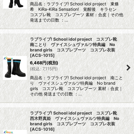
商品名：ラブライブ! School idol project 東條
希 KiRa-KiRa Sensation! 覚醒後 キラセン
コスプレ靴 コスプレブーツ 素材：合皮｜その他
発送までの日数 ：…
ラブライブ! School idol project コスプレ靴
南ことり ヴァイスシュヴァルツ特典編 No
brand girls コスプレブーツ コスプレ衣装
[
ACS-1015
]
6,468
円
(税別)
(
税込
:
7,115
円
)
商品名：ラブライブ! School idol project 南こと
り ヴァイスシュヴァルツ特典編 No brand
girls コスプレ靴 コスプレブーツ 素材：合皮｜
その他 発送までの日数 ：…
ラブライブ! School idol project コスプレ靴
西木野真姫 ヴァイスシュヴァルツ特典編 No
brand girls コスプレブーツ コスプレ衣装
[
ACS-1016
]