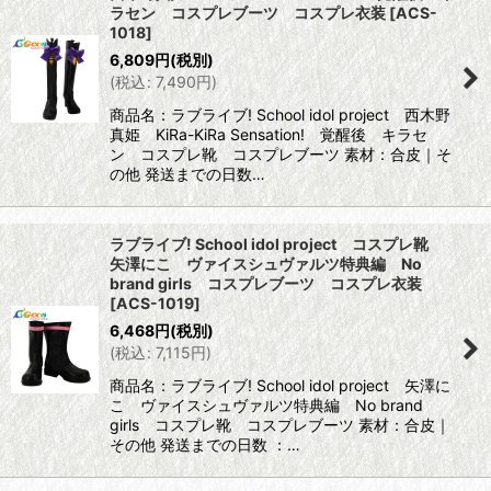
ラセン コスプレブーツ コスプレ衣装
[
ACS-
1018
]
6,809
円
(税別)
(
税込
:
7,490
円
)
商品名：ラブライブ! School idol project 西木野
真姫 KiRa-KiRa Sensation! 覚醒後 キラセ
ン コスプレ靴 コスプレブーツ 素材：合皮｜そ
の他 発送までの日数…
ラブライブ! School idol project コスプレ靴
矢澤にこ ヴァイスシュヴァルツ特典編 No
brand girls コスプレブーツ コスプレ衣装
[
ACS-1019
]
6,468
円
(税別)
(
税込
:
7,115
円
)
商品名：ラブライブ! School idol project 矢澤に
こ ヴァイスシュヴァルツ特典編 No brand
girls コスプレ靴 コスプレブーツ 素材：合皮｜
その他 発送までの日数 ：…