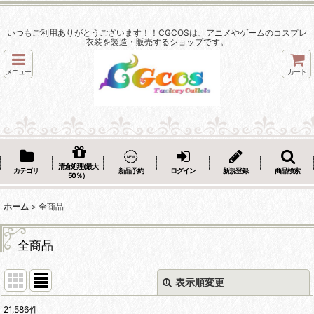
いつもご利用ありがとうございます！！CGCOSは、アニメやゲームのコスプレ
衣装を製造・販売するショップです。
メニュー
カート
清倉処理(最大
カテゴリ
新品予約
ログイン
新規登録
商品検索
50％）
ホーム
>
全商品
全商品
表示順変更
閉じる
21,586
件