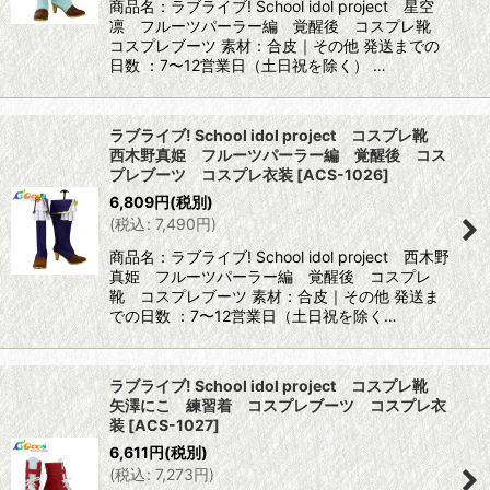
商品名：ラブライブ! School idol project 星空
凛 フルーツパーラー編 覚醒後 コスプレ靴
コスプレブーツ 素材：合皮｜その他 発送までの
日数 ：7〜12営業日（土日祝を除く） …
ラブライブ! School idol project コスプレ靴
西木野真姫 フルーツパーラー編 覚醒後 コス
プレブーツ コスプレ衣装
[
ACS-1026
]
6,809
円
(税別)
(
税込
:
7,490
円
)
商品名：ラブライブ! School idol project 西木野
真姫 フルーツパーラー編 覚醒後 コスプレ
靴 コスプレブーツ 素材：合皮｜その他 発送ま
での日数 ：7〜12営業日（土日祝を除く…
ラブライブ! School idol project コスプレ靴
矢澤にこ 練習着 コスプレブーツ コスプレ衣
装
[
ACS-1027
]
6,611
円
(税別)
(
税込
:
7,273
円
)