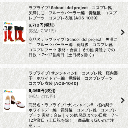
ラブライブ! School idol project コスプレ靴
矢澤にこ フルーツパーラー編 覚醒後 コスプ
レブーツ コスプレ衣装
[
ACS-1039
]
6,710
円
(税別)
(
税込
:
7,381
円
)
商品名：ラブライブ! School idol project 矢澤に
こ フルーツパーラー編 覚醒後 コスプレ靴
コスプレブーツ 素材：合皮｜その他 発送までの
日数 ：7〜12営業日（土日祝を除く）…
ラブライブ! サンシャイン!! コスプレ靴 桜内梨
子 ホワイトデー編 覚醒後 コスプレブーツ
コスプレ衣装
[
ACS-1040
]
6,468
円
(税別)
(
税込
:
7,115
円
)
商品名：ラブライブ! サンシャイン!! 桜内梨子
ホワイトデー編 覚醒後 コスプレ靴 コスプレ
ブーツ 素材：合皮｜その他 発送までの日数 ：7〜
12営業日（土日祝を除く） 商品取り扱いのご注
意：…