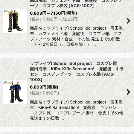
園田海未 カフェメイド編 覚醒後 コスプレブ
ーツ コスプレ衣装
[
ACS-1007
]
6,809
円
～7,150
円
(税別)
(
税込
:
7,490
円
～7,865
円
)
商品名：ラブライブ! School idol project 園田海
未 カフェメイド編 覚醒後 コスプレ靴 コス
プレブーツ 素材：合皮｜その他 発送までの日数
：7〜12営業日（土日祝を除く） …
ラブライブ! School idol project コスプレ靴
園田海未 KiRa-KiRa Sensation! 覚醒後 キラ
セン コスプレブーツ コスプレ衣装
[
ACS-
1008
]
6,809
円
(税別)
(
税込
:
7,490
円
)
商品名：ラブライブ! School idol project 園田海
未 KiRa-KiRa Sensation! 覚醒後 キラセン
コスプレ靴 コスプレブーツ 素材：合皮｜その他
発送までの日数 …