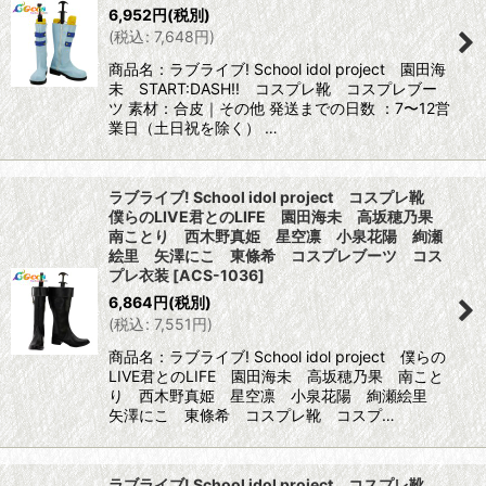
6,952
円
(税別)
(
税込
:
7,648
円
)
商品名：ラブライブ! School idol project 園田海
未 START:DASH!! コスプレ靴 コスプレブー
ツ 素材：合皮｜その他 発送までの日数 ：7〜12営
業日（土日祝を除く） …
ラブライブ! School idol project コスプレ靴
僕らのLIVE君とのLIFE 園田海未 高坂穂乃果
南ことり 西木野真姫 星空凛 小泉花陽 絢瀬
絵里 矢澤にこ 東條希 コスプレブーツ コス
プレ衣装
[
ACS-1036
]
6,864
円
(税別)
(
税込
:
7,551
円
)
商品名：ラブライブ! School idol project 僕らの
LIVE君とのLIFE 園田海未 高坂穂乃果 南こと
り 西木野真姫 星空凛 小泉花陽 絢瀬絵里
矢澤にこ 東條希 コスプレ靴 コスプ…
ラブライブ! School idol project コスプレ靴