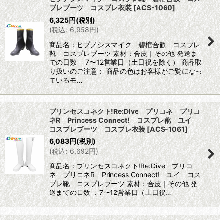
プレブーツ コスプレ衣装
[
ACS-1060
]
6,325
円
(税別)
(
税込
:
6,958
円
)
商品名：ヒプノシスマイク 碧棺合歓 コスプレ
靴 コスプレブーツ 素材：合皮｜その他 発送ま
での日数 ：7〜12営業日（土日祝を除く） 商品取
り扱いのご注意： 商品の色はお客様がご覧になっ
ているモ…
プリンセスコネクト!Re:Dive プリコネ プリコ
ネR Princess Connect! コスプレ靴 ユイ
コスプレブーツ コスプレ衣装
[
ACS-1061
]
6,083
円
(税別)
(
税込
:
6,692
円
)
商品名：プリンセスコネクト!Re:Dive プリコ
ネ プリコネR Princess Connect! ユイ コス
プレ靴 コスプレブーツ 素材：合皮｜その他 発
送までの日数 ：7〜12営業日（土日祝…