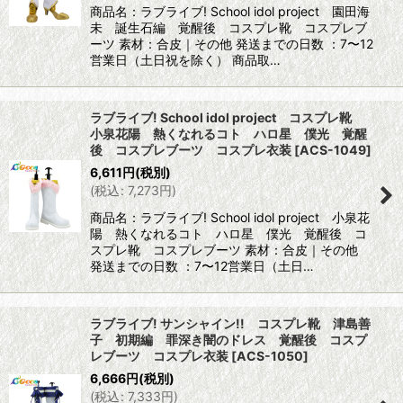
商品名：ラブライブ! School idol project 園田海
未 誕生石編 覚醒後 コスプレ靴 コスプレブ
ーツ 素材：合皮｜その他 発送までの日数 ：7〜12
営業日（土日祝を除く） 商品取…
ラブライブ! School idol project コスプレ靴
小泉花陽 熱くなれるコト ハロ星 僕光 覚醒
後 コスプレブーツ コスプレ衣装
[
ACS-1049
]
6,611
円
(税別)
(
税込
:
7,273
円
)
商品名：ラブライブ! School idol project 小泉花
陽 熱くなれるコト ハロ星 僕光 覚醒後 コ
スプレ靴 コスプレブーツ 素材：合皮｜その他
発送までの日数 ：7〜12営業日（土日…
ラブライブ! サンシャイン!! コスプレ靴 津島善
子 初期編 罪深き闇のドレス 覚醒後 コスプ
レブーツ コスプレ衣装
[
ACS-1050
]
6,666
円
(税別)
(
税込
:
7,333
円
)