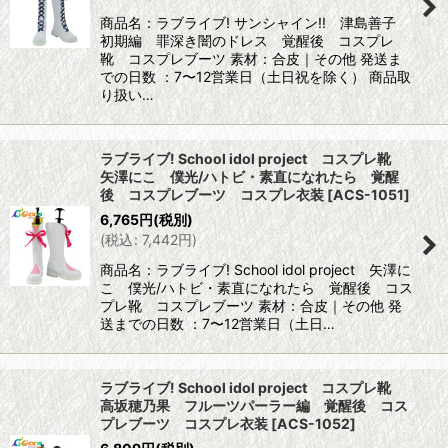
商品名：ラブライブ! サンシャイン!! 津島善子
初期編 罪深き闇のドレス 覚醒後 コスプレ
靴 コスプレブーツ 素材：合皮｜その他 発送ま
での日数 ：7〜12営業日（土日祝を除く） 商品取
り扱い…
ラブライブ! School idol project コスプレ靴
矢澤にこ 僕光/ハトビ・素直になれたら 覚醒
後 コスプレブーツ コスプレ衣装
[
ACS-1051
]
6,765
円
(税別)
(
税込
:
7,442
円
)
商品名：ラブライブ! School idol project 矢澤に
こ 僕光/ハトビ・素直になれたら 覚醒後 コス
プレ靴 コスプレブーツ 素材：合皮｜その他 発
送までの日数 ：7〜12営業日（土日…
ラブライブ! School idol project コスプレ靴
高坂穂乃果 フルーツパーラー編 覚醒後 コス
プレブーツ コスプレ衣装
[
ACS-1052
]