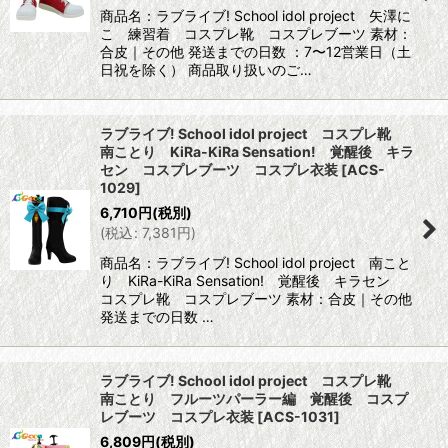
商品名：ラブライブ! School idol project 矢澤に
こ 練習着 コスプレ靴 コスプレブーツ 素材：
合皮｜その他 発送までの日数 ：7〜12営業日（土
日祝を除く） 商品取り扱いのご…
ラブライブ! School idol project コスプレ靴
南ことり KiRa-KiRa Sensation! 覚醒後 キラ
セン コスプレブーツ コスプレ衣装
[
ACS-
1029
]
6,710
円
(税別)
(
税込
:
7,381
円
)
商品名：ラブライブ! School idol project 南こと
り KiRa-KiRa Sensation! 覚醒後 キラセン
コスプレ靴 コスプレブーツ 素材：合皮｜その他
発送までの日数 …
ラブライブ! School idol project コスプレ靴
南ことり フルーツパーラー編 覚醒後 コスプ
レブーツ コスプレ衣装
[
ACS-1031
]
6,809
円
(税別)