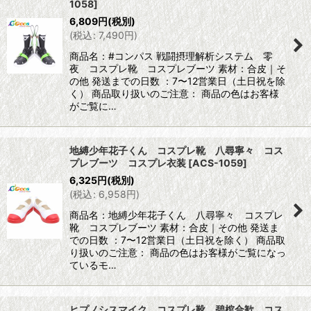
1058
]
6,809
円
(税別)
(
税込
:
7,490
円
)
商品名：#コンパス 戦闘摂理解析システム 零
夜 コスプレ靴 コスプレブーツ 素材：合皮｜そ
の他 発送までの日数 ：7〜12営業日（土日祝を除
く） 商品取り扱いのご注意： 商品の色はお客様
がご覧に…
地縛少年花子くん コスプレ靴 八尋寧々 コス
プレブーツ コスプレ衣装
[
ACS-1059
]
6,325
円
(税別)
(
税込
:
6,958
円
)
商品名：地縛少年花子くん 八尋寧々 コスプレ
靴 コスプレブーツ 素材：合皮｜その他 発送ま
での日数 ：7〜12営業日（土日祝を除く） 商品取
り扱いのご注意： 商品の色はお客様がご覧になっ
ているモ…
ヒプノシスマイク コスプレ靴 碧棺合歓 コス