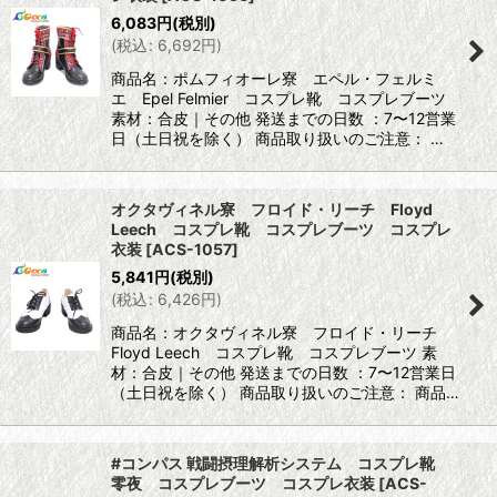
6,083
円
(税別)
(
税込
:
6,692
円
)
商品名：ポムフィオーレ寮 エペル・フェルミ
エ Epel Felmier コスプレ靴 コスプレブーツ
素材：合皮｜その他 発送までの日数 ：7〜12営業
日（土日祝を除く） 商品取り扱いのご注意： …
オクタヴィネル寮 フロイド・リーチ Floyd
Leech コスプレ靴 コスプレブーツ コスプレ
衣装
[
ACS-1057
]
5,841
円
(税別)
(
税込
:
6,426
円
)
商品名：オクタヴィネル寮 フロイド・リーチ
Floyd Leech コスプレ靴 コスプレブーツ 素
材：合皮｜その他 発送までの日数 ：7〜12営業日
（土日祝を除く） 商品取り扱いのご注意： 商品…
#コンパス 戦闘摂理解析システム コスプレ靴
零夜 コスプレブーツ コスプレ衣装
[
ACS-