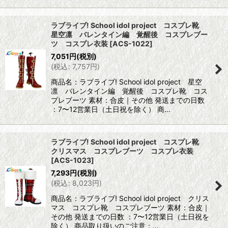
ラブライブ! School idol project コスプレ靴
星空凛 バレンタイン編 覚醒後 コスプレブー
ツ コスプレ衣装
[
ACS-1022
]
7,051
円
(税別)
(
税込
:
7,757
円
)
商品名：ラブライブ! School idol project 星空
凛 バレンタイン編 覚醒後 コスプレ靴 コス
プレブーツ 素材：合皮｜その他 発送までの日数
：7〜12営業日（土日祝を除く） 商…
ラブライブ! School idol project コスプレ靴
クリスマス コスプレブーツ コスプレ衣装
[
ACS-1023
]
7,293
円
(税別)
(
税込
:
8,023
円
)
商品名：ラブライブ! School idol project クリス
マス コスプレ靴 コスプレブーツ 素材：合皮｜
その他 発送までの日数 ：7〜12営業日（土日祝を
除く） 商品取り扱いのご注意：…