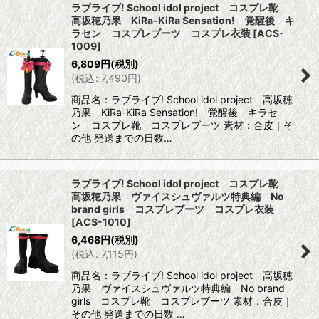
ラブライブ! School idol project コスプレ靴
高坂穂乃果 KiRa-KiRa Sensation! 覚醒後 キ
ラセン コスプレブーツ コスプレ衣装
[
ACS-
1009
]
6,809
円
(税別)
(
税込
:
7,490
円
)
商品名：ラブライブ! School idol project 高坂穂
乃果 KiRa-KiRa Sensation! 覚醒後 キラセ
ン コスプレ靴 コスプレブーツ 素材：合皮｜そ
の他 発送までの日数…
ラブライブ! School idol project コスプレ靴
高坂穂乃果 ヴァイスシュヴァルツ特典編 No
brand girls コスプレブーツ コスプレ衣装
[
ACS-1010
]
6,468
円
(税別)
(
税込
:
7,115
円
)
商品名：ラブライブ! School idol project 高坂穂
乃果 ヴァイスシュヴァルツ特典編 No brand
girls コスプレ靴 コスプレブーツ 素材：合皮｜
その他 発送までの日数 …