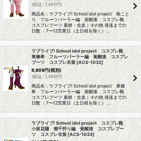
(
税込
:
7,490
円
)
商品名：ラブライブ! School idol project 南こと
り フルーツパーラー編 覚醒後 コスプレ靴
コスプレブーツ 素材：合皮｜その他 発送までの
日数 ：7〜12営業日（土日祝を除く）…
ラブライブ! School idol project コスプレ靴
東條希 フルーツパーラー編 覚醒後 コスプレ
ブーツ コスプレ衣装
[
ACS-1032
]
6,809
円
(税別)
(
税込
:
7,490
円
)
商品名：ラブライブ! School idol project 東條
希 フルーツパーラー編 覚醒後 コスプレ靴
コスプレブーツ 素材：合皮｜その他 発送までの
日数 ：7〜12営業日（土日祝を除く） …
ラブライブ! School idol project コスプレ靴
小泉花陽 潮干狩り編 覚醒後 コスプレブー
ツ コスプレ衣装
[
ACS-1033
]