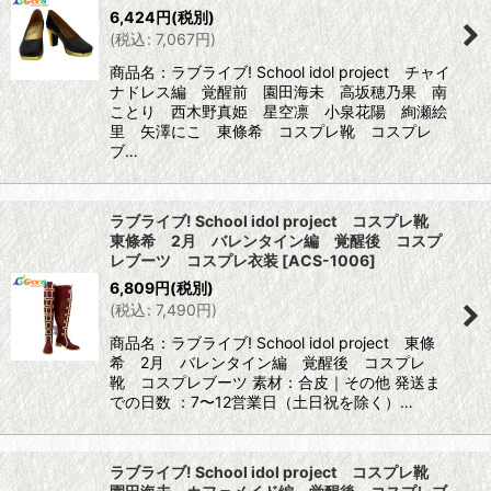
6,424
円
(税別)
(
税込
:
7,067
円
)
商品名：ラブライブ! School idol project チャイ
ナドレス編 覚醒前 園田海未 高坂穂乃果 南
ことり 西木野真姫 星空凛 小泉花陽 絢瀬絵
里 矢澤にこ 東條希 コスプレ靴 コスプレ
ブ…
ラブライブ! School idol project コスプレ靴
東條希 2月 バレンタイン編 覚醒後 コスプ
レブーツ コスプレ衣装
[
ACS-1006
]
6,809
円
(税別)
(
税込
:
7,490
円
)
商品名：ラブライブ! School idol project 東條
希 2月 バレンタイン編 覚醒後 コスプレ
靴 コスプレブーツ 素材：合皮｜その他 発送ま
での日数 ：7〜12営業日（土日祝を除く）…
ラブライブ! School idol project コスプレ靴