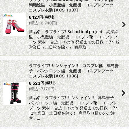
絢瀬絵里 小悪魔編 覚醒後 コスプレブーツ
コスプレ衣装
[
ACS-1037
]
6,127
円
(税別)
(
税込
:
6,740
円
)
商品名：ラブライブ! School idol project 絢瀬絵
里 小悪魔編 覚醒後 コスプレ靴 コスプレブ
ーツ 素材：合皮｜その他 発送までの日数 ：7〜12
営業日（土日祝を除く） 商品取…
ラブライブ! サンシャイン!! コスプレ靴 津島善
子 パンクロック編 覚醒後 コスプレブーツ
コスプレ衣装
[
ACS-1038
]
6,523
円
(税別)
(
税込
:
7,176
円
)
商品名：ラブライブ! サンシャイン!! 津島善子
パンクロック編 覚醒後 コスプレ靴 コスプレ
ブーツ 素材：合皮｜その他 発送までの日数 ：7〜
12営業日（土日祝を除く） 商品取り扱いのご注
意：…