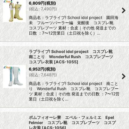
6,809
円
(税別)
(
税込
:
7,490
円
)
商品名：ラブライブ! School idol project 園田海
未 フルーツパーラー編 覚醒後 コスプレ靴
コスプレブーツ 素材：合皮｜その他 発送までの
日数 ：7〜12営業日（土日祝を除く）…
ラブライブ! School idol project コスプレ靴
南ことり Wonderful Rush コスプレブーツ
コスプレ衣装
[
ACS-1055
]
6,952
円
(税別)
(
税込
:
7,648
円
)
商品名：ラブライブ! School idol project 南こと
り Wonderful Rush コスプレ靴 コスプレブー
ツ 素材：合皮｜その他 発送までの日数 ：7〜12営
業日（土日祝を除く…
ポムフィオーレ寮 エペル・フェルミエ Epel
Felmier コスプレ靴 コスプレブーツ コスプ
レ衣装
[
ACS-1056
]