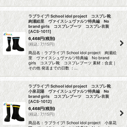
ラブライブ! School idol project コスプレ靴
絢瀬絵里 ヴァイスシュヴァルツ特典編 No
brand girls コスプレブーツ コスプレ衣装
[
ACS-1011
]
6,468
円
(税別)
(
税込
:
7,115
円
)
商品名：ラブライブ! School idol project 絢瀬絵
里 ヴァイスシュヴァルツ特典編 No brand
girls コスプレ靴 コスプレブーツ 素材：合皮｜
その他 発送までの日数 ：…
ラブライブ! School idol project コスプレ靴
小泉花陽 ヴァイスシュヴァルツ特典編 No
brand girls コスプレブーツ コスプレ衣装
[
ACS-1012
]
6,468
円
(税別)
(
税込
:
7,115
円
)
商品名：ラブライブ! School idol project 小泉花