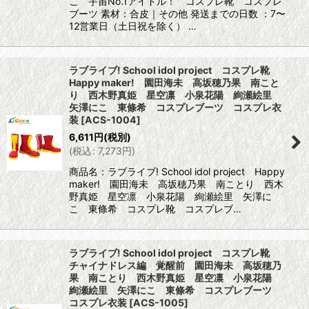
こ 宇宙No.1アイドル！ コスプレ靴 コスプレ
ブーツ 素材：合皮｜その他 発送までの日数 ：7〜
12営業日（土日祝を除く） …
ラブライブ! School idol project コスプレ靴
Happy maker! 園田海未 高坂穂乃果 南こと
り 西木野真姫 星空凛 小泉花陽 絢瀬絵里
矢澤にこ 東條希 コスプレブーツ コスプレ衣
装
[
ACS-1004
]
6,611
円
(税別)
(
税込
:
7,273
円
)
商品名：ラブライブ! School idol project Happy
maker! 園田海未 高坂穂乃果 南ことり 西木
野真姫 星空凛 小泉花陽 絢瀬絵里 矢澤に
こ 東條希 コスプレ靴 コスプレブ…
ラブライブ! School idol project コスプレ靴
チャイナドレス編 覚醒前 園田海未 高坂穂乃
果 南ことり 西木野真姫 星空凛 小泉花陽
絢瀬絵里 矢澤にこ 東條希 コスプレブーツ
コスプレ衣装
[
ACS-1005
]