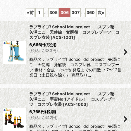
表示数
:
«
前
1
...
305
306
307
...
360
次
»
並び順
:
ラブライブ! School idol project コスプレ靴
矢澤にこ 天使編 覚醒後 コスプレブーツ コ
絞り込む
スプレ衣装
[
ACS-1001
]
6,666
円
(税別)
(
税込
:
7,333
円
)
商品名：ラブライブ! School idol project 矢澤に
こ 天使編 覚醒後 コスプレ靴 コスプレブー
ツ 素材：合皮｜その他 発送までの日数 ：7〜12営
業日（土日祝を除く） 商品取り…
ラブライブ! School idol project コスプレ靴
矢澤にこ 宇宙No.1アイドル！ コスプレブー
ツ コスプレ衣装
[
ACS-1003
]
6,765
円
(税別)
(
税込
:
7,442
円
)
商品名：ラブライブ! School idol project 矢澤に