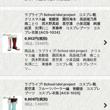
ラブライブ! School idol project コスプレ靴
クリスマス編 覚醒後 園田海未 高坂穂乃果
南ことり 西木野真姫 星空凛 小泉花陽 絢瀬
絵里 矢澤にこ 東條希 コスプレブーツ コス
プレ衣装
[
ACS-1024
]
6,952
円
(税別)
(
税込
:
7,648
円
)
商品名：ラブライブ! School idol project クリス
マス編 覚醒後 園田海未 高坂穂乃果 南こと
り 西木野真姫 星空凛 小泉花陽 絢瀬絵里
矢澤にこ 東條希 コスプレ靴 コスプレブー
ツ…
ラブライブ! School idol project コスプレ靴
星空凛 フルーツパーラー編 覚醒後 コスプレ
ブーツ コスプレ衣装
[
ACS-1025
]
6,809
円
(税別)
(
税込
:
7,490
円
)