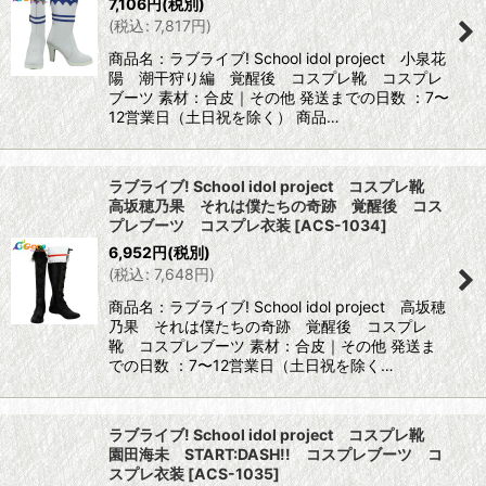
7,106
円
(税別)
(
税込
:
7,817
円
)
商品名：ラブライブ! School idol project 小泉花
陽 潮干狩り編 覚醒後 コスプレ靴 コスプレ
ブーツ 素材：合皮｜その他 発送までの日数 ：7〜
12営業日（土日祝を除く） 商品…
ラブライブ! School idol project コスプレ靴
高坂穂乃果 それは僕たちの奇跡 覚醒後 コス
プレブーツ コスプレ衣装
[
ACS-1034
]
6,952
円
(税別)
(
税込
:
7,648
円
)
商品名：ラブライブ! School idol project 高坂穂
乃果 それは僕たちの奇跡 覚醒後 コスプレ
靴 コスプレブーツ 素材：合皮｜その他 発送ま
での日数 ：7〜12営業日（土日祝を除く…
ラブライブ! School idol project コスプレ靴
園田海未 START:DASH!! コスプレブーツ コ
スプレ衣装
[
ACS-1035
]