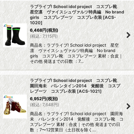
ラブライブ! School idol project コスプレ靴
星空凛 ヴァイスシュヴァルツ特典編 No brand
girls コスプレブーツ コスプレ衣装
[
ACS-
1020
]
6,468
円
(税別)
(
税込
:
7,115
円
)
商品名：ラブライブ! School idol project 星空
凛 ヴァイスシュヴァルツ特典編 No brand
girls コスプレ靴 コスプレブーツ 素材：合皮｜
その他 発送までの日数 ：7…
ラブライブ! School idol project コスプレ靴
園田海未 バレンタイン2014 覚醒後 コスプ
レブーツ コスプレ衣装
[
ACS-1021
]
6,952
円
(税別)
(
税込
:
7,648
円
)
商品名：ラブライブ! School idol project 園田海
未 バレンタイン2014 覚醒後 コスプレ靴 コ
スプレブーツ 素材：合皮｜その他 発送までの日
数 ：7〜12営業日（土日祝を除く…