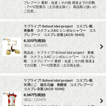
プレブーツ 素材：合皮｜その他 発送までの日数
：7〜12営業日（土日祝を除く） 商品取り扱いの
ご注意…
ラブライブ! School idol project コスプレ靴
東條希 スクフェスAC シンボルシャワー コス
プレブーツ コスプレ衣装
[
ACS-1045
]
6,325
円
(税別)
(
税込
:
6,958
円
)
商品名：ラブライブ! School idol project 東條
希 スクフェスAC シンボルシャワー コスプレ
靴 コスプレブーツ 素材：合皮｜その他 発送ま
での日数 ：7〜12営業日（土日祝を除…
ラブライブ! School idol project コスプレ靴
矢澤にこ 誕生石編 覚醒後 コスプレブーツ
コスプレ衣装
[
ACS-1046
]
6,567
円
(税別)
(
税込
:
7,224
円
)