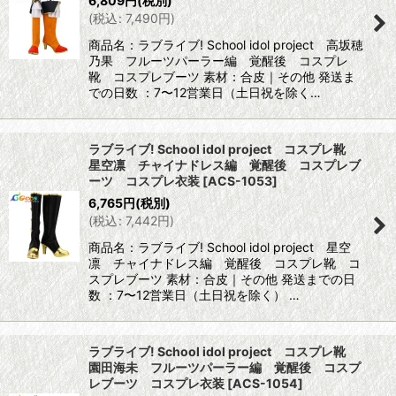
6,809
円
(税別)
(
税込
:
7,490
円
)
商品名：ラブライブ! School idol project 高坂穂
乃果 フルーツパーラー編 覚醒後 コスプレ
靴 コスプレブーツ 素材：合皮｜その他 発送ま
での日数 ：7〜12営業日（土日祝を除く…
ラブライブ! School idol project コスプレ靴
星空凛 チャイナドレス編 覚醒後 コスプレブ
ーツ コスプレ衣装
[
ACS-1053
]
6,765
円
(税別)
(
税込
:
7,442
円
)
商品名：ラブライブ! School idol project 星空
凛 チャイナドレス編 覚醒後 コスプレ靴 コ
スプレブーツ 素材：合皮｜その他 発送までの日
数 ：7〜12営業日（土日祝を除く） …
ラブライブ! School idol project コスプレ靴
園田海未 フルーツパーラー編 覚醒後 コスプ
レブーツ コスプレ衣装
[
ACS-1054
]