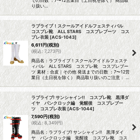
での日数 ：7〜12営業日（土日祝を除く） 商品取
り扱い…
ラブライブ！スクールアイドルフェスティバル
コスプレ靴 ALL STARS コスプレブーツ コス
プレ衣装
[
ACS-1043
]
6,611
円
(税別)
(
税込
:
7,273
円
)
商品名：ラブライブ！スクールアイドルフェステ
ィバル ALL STARS コスプレ靴 コスプレブー
ツ 素材：合皮｜その他 発送までの日数 ：7〜12営
業日（土日祝を除く） 商品取り扱いのご注意： …
ラブライブ! サンシャイン!! コスプレ靴 黒澤ダ
イヤ パンクロック編 覚醒後 コスプレブー
ツ コスプレ衣装
[
ACS-1044
]
7,590
円
(税別)
(
税込
:
8,349
円
)
商品名：ラブライブ! サンシャイン!! 黒澤ダイ
ヤ パンクロック編 覚醒後 コスプレ靴 コス